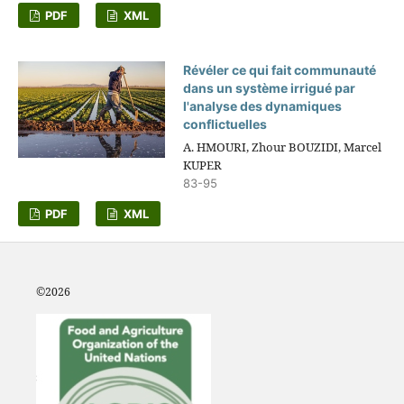
PDF
XML
Révéler ce qui fait communauté
dans un système irrigué par
l'analyse des dynamiques
conflictuelles
A. HMOURI, Zhour BOUZIDI, Marcel
KUPER
83-95
PDF
XML
©2
026