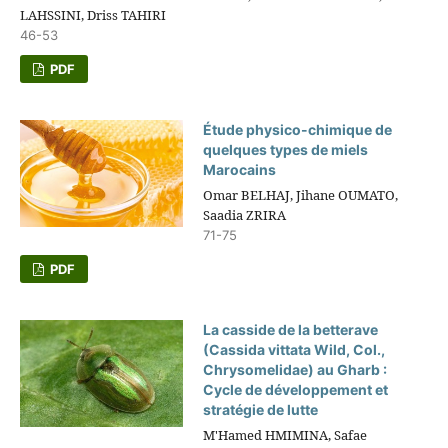
LAHSSINI, Driss TAHIRI
46-53
PDF
Étude physico-chimique de
quelques types de miels
Marocains
Omar BELHAJ, Jihane OUMATO,
Saadia ZRIRA
71-75
PDF
La casside de la betterave
(Cassida vittata Wild, Col.,
Chrysomelidae) au Gharb :
Cycle de développement et
stratégie de lutte
M'Hamed HMIMINA, Safae