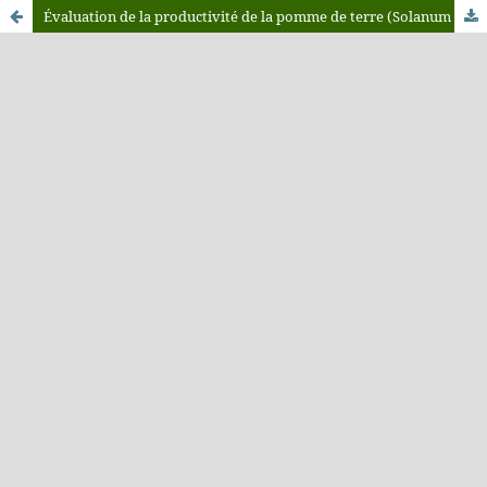
Évaluation de la productivité de la pomme de terre (Solanum Tuberosum L.), sous l'effet de l'irrigation avec une eau traitée magnétiquement dans la région de Chaouia (Maroc)