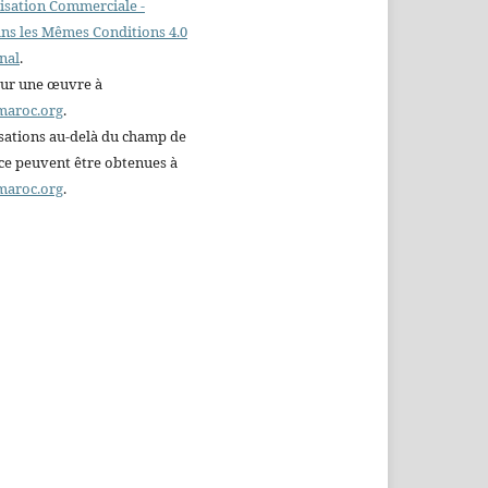
ilisation Commerciale -
ns les Mêmes Conditions 4.0
nal
.
sur une œuvre à
maroc.org
.
sations au-delà du champ de
nce peuvent être obtenues à
maroc.org
.