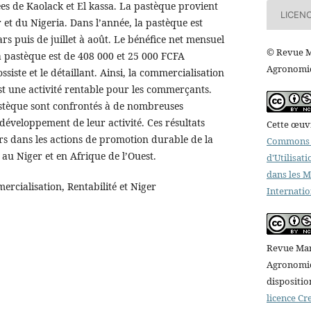
es de Kaolack et El kassa. La pastèque provient
LICEN
 et du Nigeria. Dans l’année, la pastèque est
s puis de juillet à août. Le bénéfice net mensuel
© Revue M
a pastèque est de 408 000 et 25 000 FCFA
Agronomiq
siste et le détaillant. Ainsi, la commercialisation
est une activité rentable pour les commerçants.
stèque sont confrontés à de nombreuses
 développement de leur activité. Ces résultats
Cette œuvr
rs dans les actions de promotion durable de la
Commons A
au Niger et en Afrique de l’Ouest.
d'Utilisat
dans les 
rcialisation, Rentabilité et Niger
Internatio
Revue Mar
Agronomiqu
dispositio
licence C