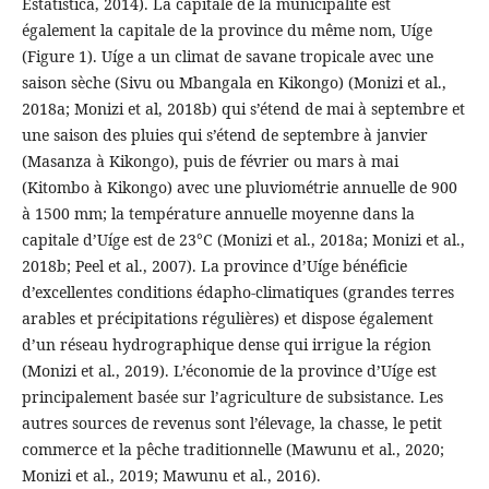
Estatística, 2014). La capitale de la municipalité est
également la capitale de la province du même nom, Uíge
(Figure 1). Uíge a un climat de savane tropicale avec une
saison sèche (Sivu ou Mbangala en Kikongo) (Monizi et al.,
2018a; Monizi et al, 2018b) qui s’étend de mai à septembre et
une saison des pluies qui s’étend de septembre à janvier
(Masanza à Kikongo), puis de février ou mars à mai
(Kitombo à Kikongo) avec une pluviométrie annuelle de 900
à 1500 mm; la température annuelle moyenne dans la
capitale d’Uíge est de 23°C (Monizi et al., 2018a; Monizi et al.,
2018b; Peel et al., 2007). La province d’Uíge bénéficie
d’excellentes conditions édapho-climatiques (grandes terres
arables et précipitations régulières) et dispose également
d’un réseau hydrographique dense qui irrigue la région
(Monizi et al., 2019). L’économie de la province d’Uíge est
principalement basée sur l’agriculture de subsistance. Les
autres sources de revenus sont l’élevage, la chasse, le petit
commerce et la pêche traditionnelle (Mawunu et al., 2020;
Monizi et al., 2019; Mawunu et al., 2016).