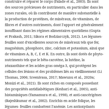
construire et réparer le corps (Falade et al., 2003). Ils sont
des sources précieuses de nutriments, en particulier dans les
zones rurales, où ils contribuent de manière substantielle à
la production de protéines, de minéraux, de vitamines, de
fibres et d’autres nutriments, dont l’apport est généralement
insuffisant dans les régimes alimentaires quotidiens (Gupta
et Prakash, 2011; Sikora et Bodziarczyk, 2012). Les légumes-
feuilles sont d’excellentes sources de minéraux tels que fer,
magnésium, phosphore, zinc, calcium et potassium, ainsi que
de vitamines A, B, C, E et K. En outre, ils sont dotés de phyto-
nutriments tels que le bêta-carotène, la lutéine, la
zéaxanthine et les acides gras oméga-3, qui protègent les
cellules des lésions et des problèmes liés au vieillissement (Li
Thomas, 2006; Sreenivasa, 2017; Mawunu et al., 2020a;
Monizi et al., 2021). Ils sont riches en composés possedant
des propriétés antidiabétiques (Keshari et al., 2005), anti-
histaminiques (Yamamura et al., 1998), et anti-cancérigènes
(Rajeshkumar et al., 2002). Enrichis en acide folique, les
légumes- feuilles combattent l’anémie. Les antioxydants