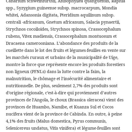
Canarium schweinfurthii, Anisophyllea quanguensis, Raphia
spp., Syzygium guineense subsp. macrocarpum, Mondia
whitei, Adansonia digitata, Pteridium aquilinum subsp.
centrali -africanum, Gnetum africanum, Salacia pynaertii,
Strychnos cocoiloides, Strychnos spinosa, Crassocephalum
rubens, Vitex madiensis, Crassocephalum montuosum et
Dracaena camerooniana. L’abondance des produits de la
cueillette dans le lot des fruits et légumes-feuilles en vente sur
les marchés ruraux et urbains de la municipalité de Uíge,
montre la force que représente encore les produits forestiers
non ligneux (PFNLs) dans la lutte contre la faim, la
malnutrition, le chômage et l’insécurité alimentaire et
nutritionnelle. De plus, seulement 2,7% des produits sont
d’origine régionale, c’est-à-dire qui proviennent d’autres
provinces de l’Angola, le choux (Brassica oleracea) vient des
provinces de Huambo, Namibe, et Kuanza Sul et Cocos
nucifera vient de la province de Cabinda. En outre, à peine
4,1% des fruits (Malus domestica, Pyrus communis,
Selenicereus undatus, Vitis vinifera) et légume-feuilles sont