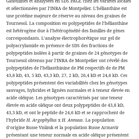
Globulines et analysées en SDS PAGE chez les variétés locales
et sélectionnées par l’INRA de Montpelier. L’hélianthine est
une protéine majeure de réserve au niveau des graines de
Tournesol. La composition en polypeptides de l’hélianthine
est hétérogène due à l’hétérogénéité des familles de gènes
correspondants. L’analyse électrophorétique sur gel de
polyacrylamide en présence de SDS des fractions de
polypeptides isolées à partir de graines de 24 génotypes de
Tournesol obtenus par l’INRA de Montpelier ont révélé des
polypeptides de l’hélianthinine de PM respectifs de de PM
43,8 kD, 43, 5 kD, 43,3 kD, 27, 2 kD, 26,4 kD et 24,6 kD. Ces
polypeptides présentent des variabilités chez les génotypes
sauvages, hybrides et lignées normales et à teneur élevée en
acide oléique. Les génotypes caractérisés par une teneur
élevée en acide oléique ont deux polypeptides de 43,8 kD,
43,3 kD, et ont le peptide de 24,6 kD et se rapprochent de
l’hybride
H. Argophyllus
x
H. Annuus
. La population
d‘origine Russe Vniimk et la population Russe Armavir
présentant une teneur normale en acide oléique présentent