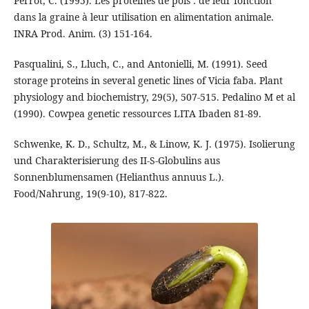
Perrot, C. (1995). Les protéines de pois : de leur fonction
dans la graine à leur utilisation en alimentation animale.
INRA Prod. Anim. (3) 151-164.
Pasqualini, S., Lluch, C., and Antonielli, M. (1991). Seed
storage proteins in several genetic lines of Vicia faba. Plant
physiology and biochemistry, 29(5), 507-515. Pedalino M et al
(1990). Cowpea genetic ressources LITA Ibaden 81-89.
Schwenke, K. D., Schultz, M., & Linow, K. J. (1975). Isolierung
und Charakterisierung des II‐S‐Globulins aus
Sonnenblumensamen (Helianthus annuus L.).
Food/Nahrung, 19(9‐10), 817-822.