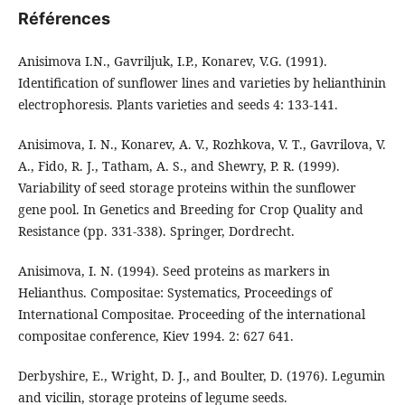
Références
Anisimova I.N., Gavriljuk, I.P., Konarev, V.G. (1991).
Identification of sunflower lines and varieties by helianthinin
electrophoresis. Plants varieties and seeds 4: 133-141.
Anisimova, I. N., Konarev, A. V., Rozhkova, V. T., Gavrilova, V.
A., Fido, R. J., Tatham, A. S., and Shewry, P. R. (1999).
Variability of seed storage proteins within the sunflower
gene pool. In Genetics and Breeding for Crop Quality and
Resistance (pp. 331-338). Springer, Dordrecht.
Anisimova, I. N. (1994). Seed proteins as markers in
Helianthus. Compositae: Systematics, Proceedings of
International Compositae. Proceeding of the international
compositae conference, Kiev 1994. 2: 627 641.
Derbyshire, E., Wright, D. J., and Boulter, D. (1976). Legumin
and vicilin, storage proteins of legume seeds.