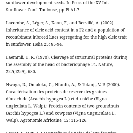
sunflower development seeds. In Proc. of the XV Int.
Sunflower Conf. Toulouse, pp Pl A1-7.
Lacombe, S., Léger, S., Kaan, F., and Bervillé, A. (2002).
Inheritance of oleic acid content in a F2 and a population of
recombinant inbreed lines segregating for the high oleic trait
in sunflower. Helia 25: 85-94.
Laemmli, U. K. (1970). Cleavage of structural proteins during
the assembly of the head of bacteriophage T4. Nature,
227(5259), 680.
Nwaga, D., Omoloko, C., Nfonfu, A., & Totanji, V. P. (2000).
Caractérisation des proteins de reserve des graines
d’arachide (Arachis hypogea L.) et du niébé (Vigna
ungiculata L. Walp).: Protein contents of two groundnuts
(Archis hypogea L.) and cowpeas (Vigna unguiculata L.
Walp). Agronomie Africaine, 12: 115-126.