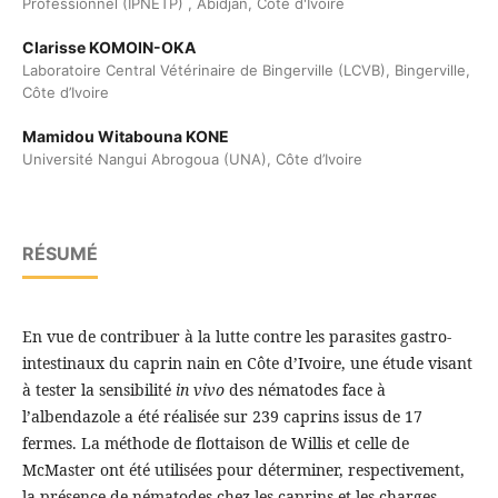
Professionnel (IPNETP) , Abidjan, Côte d'Ivoire
Clarisse KOMOIN-OKA
Laboratoire Central Vétérinaire de Bingerville (LCVB), Bingerville,
Côte d’Ivoire
Mamidou Witabouna KONE
Université Nangui Abrogoua (UNA), Côte d’Ivoire
RÉSUMÉ
En vue de contribuer à la lutte contre les parasites gastro-
intestinaux du caprin nain en Côte d’Ivoire, une étude visant
à tester la sensibilité
in vivo
des nématodes face à
l’albendazole a été réalisée sur 239 caprins issus de 17
fermes. La méthode de flottaison de Willis et celle de
McMaster ont été utilisées pour déterminer, respectivement,
la présence de nématodes chez les caprins et les charges