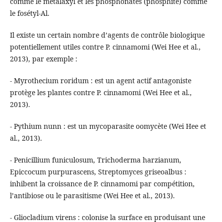
comme le métalaxyl et les phosphonates (phosphite) comme
le fosétyl-Al.
Il existe un certain nombre d’agents de contrôle biologique
potentiellement utiles contre P. cinnamomi (Wei Hee et al.,
2013), par exemple :
- Myrothecium roridum : est un agent actif antagoniste
protège les plantes contre P. cinnamomi (Wei Hee et al.,
2013).
- Pythium nunn : est un mycoparasite oomycète (Wei Hee et
al., 2013).
- Penicillium funiculosum, Trichoderma harzianum,
Epiccocum purpurascens, Streptomyces griseoalbus :
inhibent la croissance de P. cinnamomi par compétition,
l’antibiose ou le parasitisme (Wei Hee et al., 2013).
- Gliocladium virens : colonise la surface en produisant une