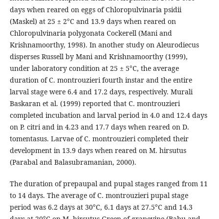
days when reared on eggs of Chloropulvinaria psidii
(Maskel) at 25 ± 2°C and 13.9 days when reared on
Chloropulvinaria polygonata Cockerell (Mani and
Krishnamoorthy, 1998). In another study on Aleurodiecus
disperses Russell by Mani and Krishnamoorthy (1999),
under laboratory condition at 25 ± 5°C, the average
duration of C. montrouzieri fourth instar and the entire
larval stage were 6.4 and 17.2 days, respectively. Murali
Baskaran et al. (1999) reported that C. montrouzieri
completed incubation and larval period in 4.0 and 12.4 days
on P. citri and in 4.23 and 17.7 days when reared on D.
tomentasus. Larvae of C. montrouzieri completed their
development in 13.9 days when reared on M. hirsutus
(Parabal and Balasubramanian, 2000).
The duration of prepaupal and pupal stages ranged from 11
to 14 days. The average of C. montrouzieri pupal stage
period was 6.2 days at 30°C, 6.1 days at 27.5°C and 14.3
days at 20°C on M. hirsutus Green of grapevine (Babu and