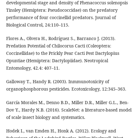
developmental stage and density of Phenacoccus solenopsis
Tinsley (Hemiptera: Pseudococcidae) on the predatory
performance of four coccinellid predators. Journal of
Biological Control, 24:110–115.
Flores A., Olvera H., Rodríguez S., Barranco J. (2013).
Predation Potential of Chilocorus Cacti (Coleoptera:
Coccinellidae) to the Prickly Pear Cacti Pest Dactylopius
Opuntiae (Hemiptera: Dactylopiidae). Neotropical
Entomology, 42.4: 407–11.
Galloway T., Handy R. (2003). Inmmunotoxicity of
organophosphorous pesticides. Ecotoxicology, 12:345–363.
García Morales M., Denno B.D., Miller D.R., Miller G.L., Ben-
Dov Y., Hardy N.B. (2016). ScaleNet: a literature-based model
of scale insect biology and systematics.
Hodek I., van Emden H., Honk A. (2012). Ecology and