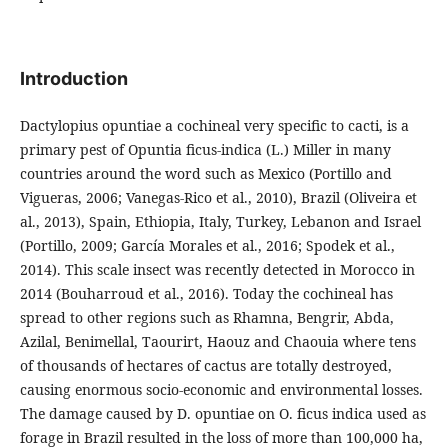
Introduction
Dactylopius opuntiae a cochineal very specific to cacti, is a
primary pest of Opuntia ﬁcus-indica (L.) Miller in many
countries around the word such as Mexico (Portillo and
Vigueras, 2006; Vanegas-Rico et al., 2010), Brazil (Oliveira et
al., 2013), Spain, Ethiopia, Italy, Turkey, Lebanon and Israel
(Portillo, 2009; García Morales et al., 2016; Spodek et al.,
2014). This scale insect was recently detected in Morocco in
2014 (Bouharroud et al., 2016). Today the cochineal has
spread to other regions such as Rhamna, Bengrir, Abda,
Azilal, Benimellal, Taourirt, Haouz and Chaouia where tens
of thousands of hectares of cactus are totally destroyed,
causing enormous socio-economic and environmental losses.
The damage caused by D. opuntiae on O. ﬁcus indica used as
forage in Brazil resulted in the loss of more than 100,000 ha,