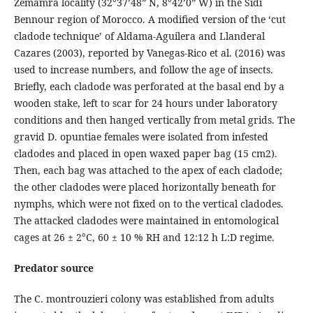
Zemamra locality (32°37’48” N, 8°42’0” W) in the Sidi
Bennour region of Morocco. A modiﬁed version of the ‘cut
cladode technique’ of Aldama-Aguilera and Llanderal
Cazares (2003), reported by Vanegas-Rico et al. (2016) was
used to increase numbers, and follow the age of insects.
Briefly, each cladode was perforated at the basal end by a
wooden stake, left to scar for 24 hours under laboratory
conditions and then hanged vertically from metal grids. The
gravid D. opuntiae females were isolated from infested
cladodes and placed in open waxed paper bag (15 cm2).
Then, each bag was attached to the apex of each cladode;
the other cladodes were placed horizontally beneath for
nymphs, which were not fixed on to the vertical cladodes.
The attacked cladodes were maintained in entomological
cages at 26 ± 2°C, 60 ± 10 % RH and 12:12 h L:D regime.
Predator source
The C. montrouzieri colony was established from adults