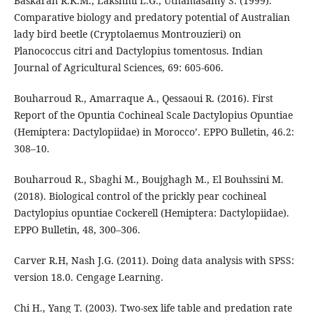
Baskaran R.K.M., Lakshmi L.G., Uthamasamy S. (1999).
Comparative biology and predatory potential of Australian
lady bird beetle (Cryptolaemus Montrouzieri) on
Planococcus citri and Dactylopius tomentosus. Indian
Journal of Agricultural Sciences, 69: 605-606.
Bouharroud R., Amarraque A., Qessaoui R. (2016). First
Report of the Opuntia Cochineal Scale Dactylopius Opuntiae
(Hemiptera: Dactylopiidae) in Morocco’. EPPO Bulletin, 46.2:
308–10.
Bouharroud R., Sbaghi M., Boujghagh M., El Bouhssini M.
(2018). Biological control of the prickly pear cochineal
Dactylopius opuntiae Cockerell (Hemiptera: Dactylopiidae).
EPPO Bulletin, 48, 300–306.
Carver R.H, Nash J.G. (2011). Doing data analysis with SPSS:
version 18.0. Cengage Learning.
Chi H., Yang T. (2003). Two-sex life table and predation rate