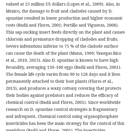
valued at 25 million US dollars (Lopes et al., 2009). Also, in
Mexico, the damage to fruit and cladodes caused by D.
opuntiae resulted in lower production and higher economic
costs (Badii and Flores, 2001; Portillo and Vigueras, 2006).
This sap-sucking insect feeds directly on the plant and causes
chlorosis and premature dropping of cladodes and fruits.
Severe infestations inferior to 75 % of the cladode surface
can cause the death of the plant (Mann, 1969; Vanegas-Rico
et al., 2010, 2015). Also D. opuntiae is known to have high
fecundity, averaging 150–160 eggs (Badii and Flores, 2001).
The female life cycle varies from 90 to 128 days and it lives
permanently attached to their host plants (Flores et al.,
2013), and produces a waxy cottony covering that protects
their bodies against predators and reduces the efficacy of
chemical control (Badii and Flores, 2001). Since worldwide
research on D. opuntiae control strategies is fragmentary
and infrequent, Chemical control using organophosphate
insecticides has been the main strategy for the control of this
mealybug (Badii and Flores, 2001). The insecticides