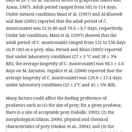
Azam, 1987). Adult period ranged from 102 to 114 days.
Under natural conditions Mani et al. (1997) and Al-Khateeb
and Raie (2001) reported that the adult period of C.
montrouzieri was 52 to 80 and 70.6 ± 6.7 days, respectively.
Under lab conditions, Mani et al. (1997) showed that the
adult period of C. montrouzieri ranged from 121 to 138 days
on P. citri as a prey. Also, Persad and Khan (2002) reported
that under laboratory conditions (27 ± 3 °C and 58 ± 3%
RH), the average longevity of C. montrouzieri was 98.1 ± 1.6
days on M. hirsutus. özgokce et al. (2006) reported that the
average longevity of C. montrouzieri was 120.8 ± 17.4 days
under laboratory conditions (25 ± 1°C and 45 ± 5% RH).
Many factors could affect the feeding preference of
predators such as (1) the size of prey; for a given predator,
there is a size of acceptable prey (Sabelis, 1992); (2) the
morphological (Dixon, 2000), physical and chemical
characteristics of prey (Omkar et al., 2004); and (3) the