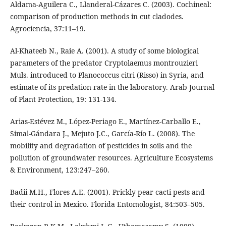
Aldama-Aguilera C., Llanderal-Cázares C. (2003). Cochineal:
comparison of production methods in cut cladodes.
Agrociencia, 37:11–19.
Al-Khateeb N., Raie A. (2001). A study of some biological
parameters of the predator Cryptolaemus montrouzieri
Muls. introduced to Planococcus citri (Risso) in Syria, and
estimate of its predation rate in the laboratory. Arab Journal
of Plant Protection, 19: 131-134.
Arias-Estévez M., López-Periago E., Martínez-Carballo E.,
Simal-Gándara J., Mejuto J.C., García-Río L. (2008). The
mobility and degradation of pesticides in soils and the
pollution of groundwater resources. Agriculture Ecosystems
& Environment, 123:247–260.
Badii M.H., Flores A.E. (2001). Prickly pear cacti pests and
their control in Mexico. Florida Entomologist, 84:503–505.