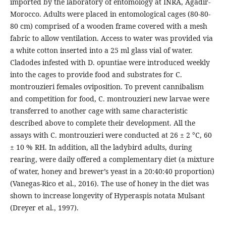
imported by the laboratory of entomology at INRA, Agadir-
Morocco. Adults were placed in entomological cages (80-80-
80 cm) comprised of a wooden frame covered with a mesh
fabric to allow ventilation. Access to water was provided via
a white cotton inserted into a 25 ml glass vial of water.
Cladodes infested with D. opuntiae were introduced weekly
into the cages to provide food and substrates for C.
montrouzieri females oviposition. To prevent cannibalism
and competition for food, C. montrouzieri new larvae were
transferred to another cage with same characteristic
described above to complete their development. All the
assays with C. montrouzieri were conducted at 26 ± 2 °C, 60
± 10 % RH. In addition, all the ladybird adults, during
rearing, were daily offered a complementary diet (a mixture
of water, honey and brewer’s yeast in a 20:40:40 proportion)
(Vanegas-Rico et al., 2016). The use of honey in the diet was
shown to increase longevity of Hyperaspis notata Mulsant
(Dreyer et al., 1997).