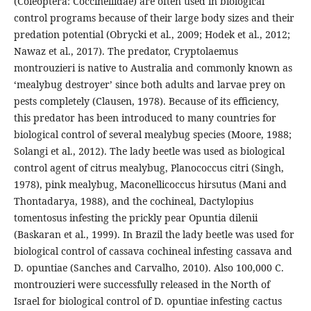
(Coleoptera: Coccinellidae) are often used in biological
control programs because of their large body sizes and their
predation potential (Obrycki et al., 2009; Hodek et al., 2012;
Nawaz et al., 2017). The predator, Cryptolaemus
montrouzieri is native to Australia and commonly known as
‘mealybug destroyer’ since both adults and larvae prey on
pests completely (Clausen, 1978). Because of its efficiency,
this predator has been introduced to many countries for
biological control of several mealybug species (Moore, 1988;
Solangi et al., 2012). The lady beetle was used as biological
control agent of citrus mealybug, Planococcus citri (Singh,
1978), pink mealybug, Maconellicoccus hirsutus (Mani and
Thontadarya, 1988), and the cochineal, Dactylopius
tomentosus infesting the prickly pear Opuntia dilenii
(Baskaran et al., 1999). In Brazil the lady beetle was used for
biological control of cassava cochineal infesting cassava and
D. opuntiae (Sanches and Carvalho, 2010). Also 100,000 C.
montrouzieri were successfully released in the North of
Israel for biological control of D. opuntiae infesting cactus