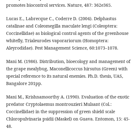
promotes biocontrol services. Nature, 487: 362e365.
Lucas E., Labrecque C., Coderre D. (2004). Delphastus
catalinae and Coleomegilla maculate lengi (Coleoptera:
Coccinellidae) as biological control agents of the greenhouse
whitefly, Trialeurodes vaporariorum (Homoptera:
Aleyrodidae). Pest Management Science, 60:1073–1078.
Mani M. (1986). Distribution, bioecology and management of
the grape mealybug, Maconellicoccus hirsutus (Green) with
special reference to its natural enemies. Ph.D. thesis, UAS,
Bangalore 201pp.
Mani M., Krishnamoorthy A. (1990). Evaluation of the exotic
predator Cryptolaemus montrouzieri Mulsant (Col.:
Coccinellidae) in the suppression of green shield scale
Chloropulvinaria psidii (Maskel) on Guava. Entomon, 15: 45-
48.