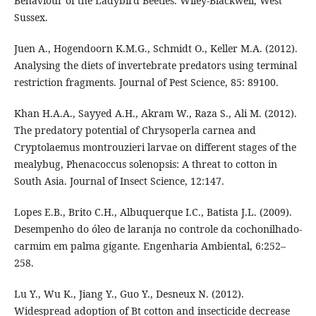
Behaviour of the Ladybird Beetles. Wiley-Blackwell, West
Sussex.
Juen A., Hogendoorn K.M.G., Schmidt O., Keller M.A. (2012).
Analysing the diets of invertebrate predators using terminal
restriction fragments. Journal of Pest Science, 85: 89100.
Khan H.A.A., Sayyed A.H., Akram W., Raza S., Ali M. (2012).
The predatory potential of Chrysoperla carnea and
Cryptolaemus montrouzieri larvae on different stages of the
mealybug, Phenacoccus solenopsis: A threat to cotton in
South Asia. Journal of Insect Science, 12:147.
Lopes E.B., Brito C.H., Albuquerque I.C., Batista J.L. (2009).
Desempenho do óleo de laranja no controle da cochonilhado-
carmim em palma gigante. Engenharia Ambiental, 6:252–
258.
Lu Y., Wu K., Jiang Y., Guo Y., Desneux N. (2012).
Widespread adoption of Bt cotton and insecticide decrease