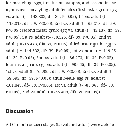
for mealybug eggs, first instar nymphs, and second instar
nymhs over mealybug adult females (first instar grub: egg
vs. adult (t= -143.802, df= 39, P<0.05), 1st vs. adult (t=
-118.018, df= 39, P<0.05), 2nd vs. adult (t= -63.218, df= 39,
P<0.05); second instar grub: egg vs. adult (t= -43.137, df= 39,
P<0.05), 1st vs. adult (t= -30.325, df= 39, P<0.05), 2nd vs.
adult (t= -16.478, df= 39, P<0.05); third instar grub: egg vs.
adult (t= -144.682, df= 39, P<0.05), 1st vs. adult (t= -119.351,
df= 39, P<0.05), 2nd vs. adult (t= -86.273, df= 39, P<0.05);
four instar grub: egg vs. adult (t= -90.955, df= 39, P<0.05),
1st vs. adult (t= -73.993, df= 39, P<0.05), 2nd vs. adult (t=
-58.593, df= 39, P<0.05); adult beetle: egg vs. adult (t=
-101.849, df= 39, P<0.05), 1st vs. adult (t= -83.365, df= 39,
P<0.05), 2nd vs. adult (t= -65.409, df= 39, P<0.05)).
Discussion
All C. montrouzieri stages (larval and adult) were able to