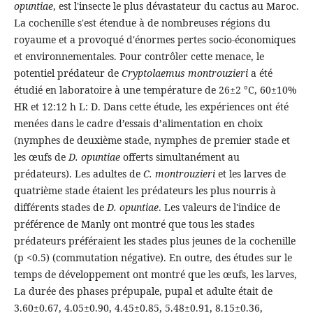
opuntiae
, est l'insecte le plus dévastateur du cactus au Maroc.
La cochenille s'est étendue à de nombreuses régions du
royaume et a provoqué d'énormes pertes socio-économiques
et environnementales. Pour contrôler cette menace, le
potentiel prédateur de
Cryptolaemus montrouzieri
a été
étudié en laboratoire à une température de 26±2 °C, 60±10%
HR et 12:12 h L: D. Dans cette étude, les expériences ont été
menées dans le cadre d’essais d’alimentation en choix
(nymphes de deuxième stade, nymphes de premier stade et
les œufs de
D. opuntiae
offerts simultanément au
prédateurs). Les adultes de
C. montrouzieri
et les larves de
quatrième stade étaient les prédateurs les plus nourris à
différents stades de
D. opuntiae
. Les valeurs de l'indice de
préférence de Manly ont montré que tous les stades
prédateurs préféraient les stades plus jeunes de la cochenille
(p <0.5) (commutation négative). En outre, des études sur le
temps de développement ont montré que les œufs, les larves,
La durée des phases prépupale, pupal et adulte était de
3.60±0.67, 4.05±0.90, 4.45±0.85, 5.48±0.91, 8.15±0.36,