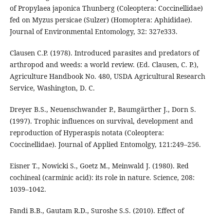
of Propylaea japonica Thunberg (Coleoptera: Coccinellidae)
fed on Myzus persicae (Sulzer) (Homoptera: Aphididae).
Journal of Environmental Entomology, 32: 327e333.
Clausen C.P. (1978). Introduced parasites and predators of
arthropod and weeds: a world review. (Ed. Clausen, C. P.),
Agriculture Handbook No. 480, USDA Agricultural Research
Service, Washington, D. C.
Dreyer B.S., Neuenschwander P., Baumgärther J., Dorn S.
(1997). Trophic inﬂuences on survival, development and
reproduction of Hyperaspis notata (Coleoptera:
Coccinellidae). Journal of Applied Entomolgy, 121:249–256.
Eisner T., Nowicki S., Goetz M., Meinwald J. (1980). Red
cochineal (carminic acid): its role in nature. Science, 208:
1039–1042.
Fandi B.B., Gautam R.D., Suroshe S.S. (2010). Effect of