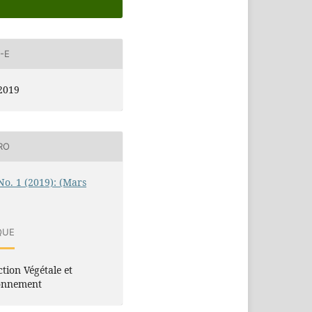
-E
2019
RO
 No. 1 (2019): (Mars
QUE
tion Végétale et
onnement