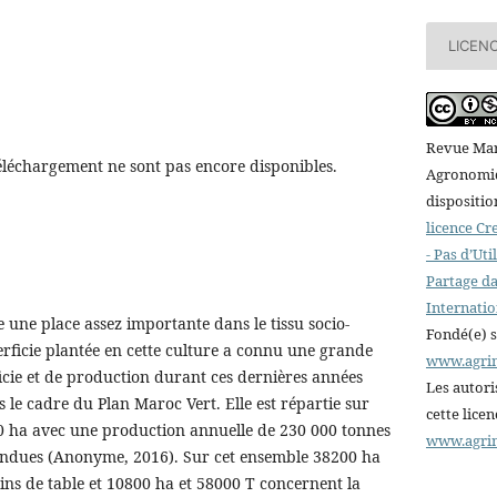
LICEN
Revue Mar
éléchargement ne sont pas encore disponibles.
Agronomiqu
dispositio
licence C
- Pas d’Ut
Partage da
Internatio
 une place assez importante dans le tissu socio-
Fondé(e) 
ficie plantée en cette culture a connu une grande
www.agri
icie et de production durant ces dernières années
Les autori
 le cadre du Plan Maroc Vert. Elle est répartie sur
cette lice
00 ha avec une production annuelle de 230 000 tonnes
www.agri
fondues (Anonyme, 2016). Sur cet ensemble 38200 ha
ins de table et 10800 ha et 58000 T concernent la