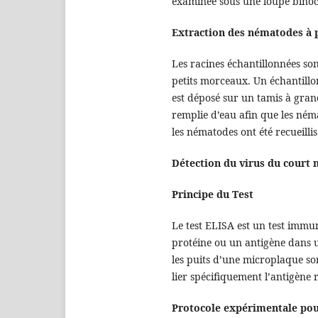
examinée sous une loupe binoc
Extraction des nématodes à p
Les racines échantillonnées son
petits morceaux. Un échantillon
est déposé sur un tamis à grand
remplie d’eau afin que les ném
les nématodes ont été recueilli
Détection du virus du court 
Principe du Test
Le test ELISA est un test immun
protéine ou un antigène dans u
les puits d’une microplaque so
lier spécifiquement l’antigène 
Protocole expérimentale pour