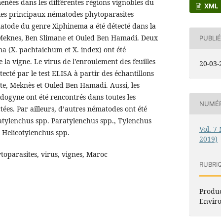
enées dans les différentes régions vignobles du
XML
 les principaux nématodes phytoparasites
matode du genre Xiphinema a été détecté dans la
 Meknes, Ben Slimane et Ouled Ben Hamadi. Deux
PUBLIÉ
a (X. pachtaichum et X. index) ont été
de la vigne. Le virus de l’enroulement des feuilles
20-03-
tecté par le test ELISA à partir des échantillons
e, Meknès et Ouled Ben Hamadi. Aussi, les
ogyne ont été rencontrés dans toutes les
NUMÉ
tées. Par ailleurs, d’autres nématodes ont été
ratylenchus spp. Paratylenchus spp., Tylenchus
Vol. 7
 Helicotylenchus spp.
2019)
parasites, virus, vignes, Maroc
RUBRI
Produc
Envir