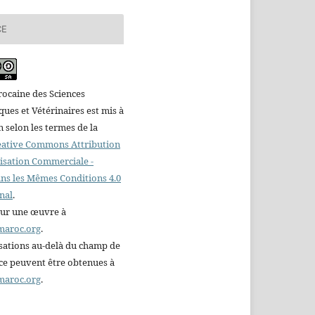
CE
ocaine des Sciences
es et Vétérinaires est mis à
n selon les termes de la
reative Commons Attribution
ilisation Commerciale -
ns les Mêmes Conditions 4.0
nal
.
sur une œuvre à
maroc.org
.
sations au-delà du champ de
nce peuvent être obtenues à
maroc.org
.