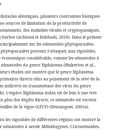
.
 obstacles abiotiques, plusieurs contraintes biotiques
e sources de limitation de la productivité de
, notamment, des maladies virales et cryptogamiques,
 herbes (Achbani et Habbadi, 2016). Dans le présent
é principalement sur les nématodes phytoparasites.
 phytoparasites peuvent s’attaquer aux vignobles,
ce économique considérable, comme les nématodes à
es nématodes du genre Xiphinema (Pinkerton et al.,
lusieurs études ont montré que le genre Xiphinema
primaires directs (dus au puisement de la sève de la
res indirects en transmettant des virus du genre
. L’espèce Xiphinema index est de loin à une très
n plus des dégâts directs, ce nématode est vecteur
feuilles de la vigne (GFLV) (Demangeat, 2005a).
s les vignobles de différentes régions ont montré la
de nématodes à savoir Meloidogynes, Criconemoides,