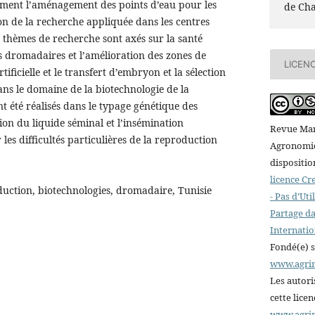
ment l’aménagement des points d’eau pour les
de Ch
on de la recherche appliquée dans les centres
x thèmes de recherche sont axés sur la santé
s dromadaires et l’amélioration des zones de
LICEN
tificielle et le transfert d’embryon et la sélection
ns le domaine de la biotechnologie de la
nt été réalisés dans le typage génétique des
on du liquide séminal et l’insémination
Revue Mar
 les difficultés particulières de la reproduction
Agronomiqu
dispositio
licence C
uction, biotechnologies, dromadaire, Tunisie
- Pas d’Ut
Partage da
Internatio
Fondé(e) 
www.agri
Les autori
cette lice
www.agri