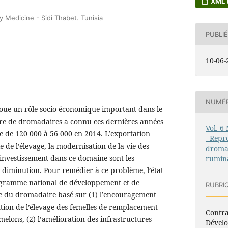
XML 
y Medicine - Sidi Thabet. Tunisia
PUBLIÉ
10-06-
NUMÉ
oue un rôle socio-économique important dans le
re de dromadaires a connu ces dernières années
Vol. 6
 de 120 000 à 56 000 en 2014. L’exportation
- Repr
le de l’élevage, la modernisation de la vie des
dromad
investissement dans ce domaine sont les
rumin
e diminution. Pour remédier à ce problème, l’état
ogramme national de développement et de
RUBRI
e du dromadaire basé sur (1) l’encouragement
tion de l’élevage des femelles de remplacement
Contra
melons, (2) l’amélioration des infrastructures
Dévelo