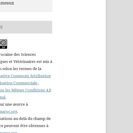
ameaux
CE
ocaine des Sciences
es et Vétérinaires est mis à
n selon les termes de la
reative Commons Attribution
ilisation Commerciale -
ns les Mêmes Conditions 4.0
nal
.
sur une œuvre à
maroc.org
.
sations au-delà du champ de
nce peuvent être obtenues à
maroc.org
.