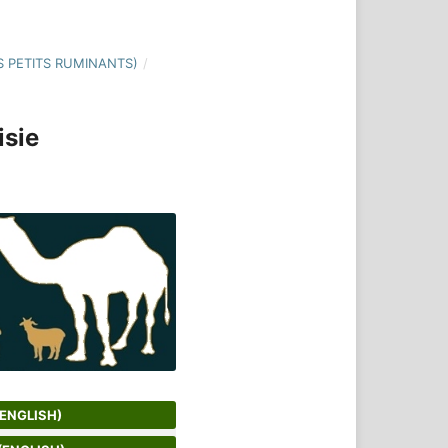
ES PETITS RUMINANTS)
/
isie
(ENGLISH)