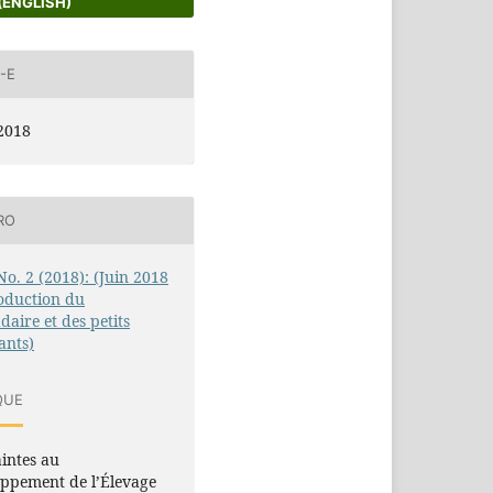
(ENGLISH)
-E
2018
RO
 No. 2 (2018): (Juin 2018
oduction du
aire et des petits
ants)
QUE
intes au
ppement de l’Élevage