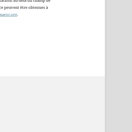
sations au-delà du champ de
nce peuvent être obtenues à
maroc.org
.