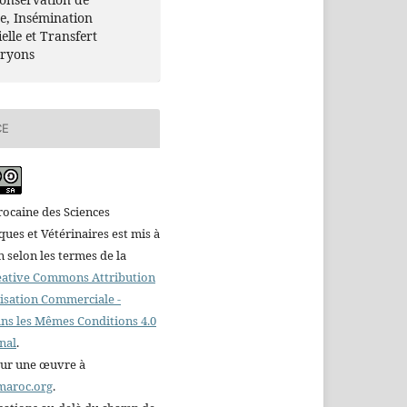
, Insémination
ielle et Transfert
ryons
CE
ocaine des Sciences
es et Vétérinaires est mis à
n selon les termes de la
reative Commons Attribution
ilisation Commerciale -
ns les Mêmes Conditions 4.0
nal
.
sur une œuvre à
maroc.org
.