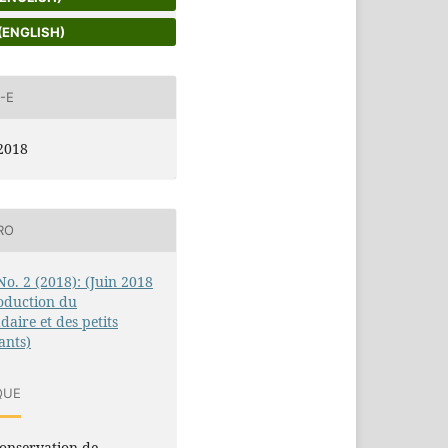
(ENGLISH)
-E
2018
RO
 No. 2 (2018): (Juin 2018
oduction du
aire et des petits
ants)
QUE
onservation de