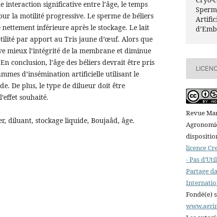
e interaction significative entre l’âge, le temps
Sperme
our la motilité progressive. Le sperme de béliers
Artific
 nettement inférieure après le stockage. Le lait
d’Emb
ilité par apport au Tris jaune d’œuf. Alors que
rve mieux l’intégrité de la membrane et diminue
En conclusion, l’âge des béliers devrait être pris
LICEN
mes d’insémination artificielle utilisant le
ide. De plus, le type de dilueur doit être
’effet souhaité.
Revue Mar
, diluant, stockage liquide, Boujaâd, âge.
Agronomiqu
dispositio
licence C
- Pas d’Ut
Partage da
Internatio
Fondé(e) 
www.agri