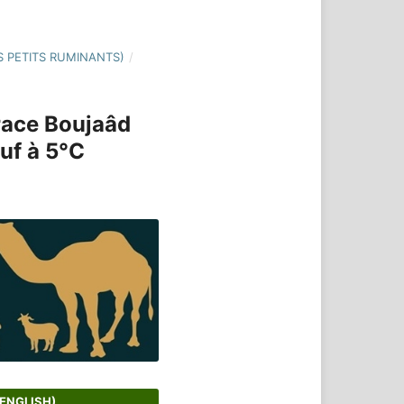
ES PETITS RUMINANTS)
/
 race Boujaâd
œuf à 5°C
(ENGLISH)