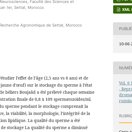
 Neurosciences, Faculté des Sciences et
an 1er, Settat, Morocco
XML 
a Recherche Agronomique de Settat, Morocco
PUBLIÉ
10-06-
NUMÉ
’étudier l’effet de l’âge (2,5 ans vs 6 ans) et de
Vol. 6
s jaune d’œuf) sur le stockage du sperme à l’état
- Repr
 de béliers Boujaâd a été prélevé chaque semaine
dromad
tration finale de 0,8 x 109 spermatozoïdes/ml.
rumin
é du sperme pendant le stockage comprenait la
ve, la viabilité, la morphologie, l’intégrité de la
RUBRI
on lipidique. La qualité du sperme a été
s de stockage La qualité du sperme a diminué
Cryo-c