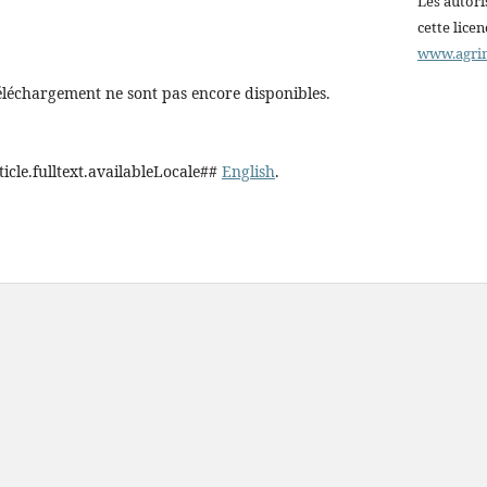
Les autori
cette lice
www.agri
éléchargement ne sont pas encore disponibles.
ticle.fulltext.availableLocale##
English
.