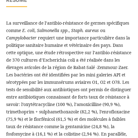
RÉSUMÉ
La surveillance de l’antibio-résistance de germes spécifiques
comme
E. coli
,
Salmonella spp
.,
Staph. aureus
ou
Campylobacter
requiert une importance particulière dans la
politique sanitaire humaine et vétérinaire des pays. Dans
cette optique, une étude rétrospective sur l’antibio-résistance
de 370 cultures d’Escherichia coli a été réalisée dans les
élevages avicoles de la région de Rabat-Salé -Zemmour-Zaer.
Les bactéries ont été identifiées par les mini galeries API et
sérotypées par les immunsérums aviaires O1, O2 et O78. Les
tests de sensibilité aux antibiotiques ont permis de distinguer
entre antibiotiques connaissant de forts taux de résistance à
savoir: l’oxytétracycline (100 %), l’amoxicilline (90,9 %),
trimethoprim + sulphamethoxazole (82,2 %), l’enrofloxacine
(75,9 %) et le florfénicol (61,5 %) et des molécules à faibles
taux de résistance comme la gentamicine (24,8 %), la
fosfomycine à (16,1 %) et la colistine (2,94 %). En parallèle,