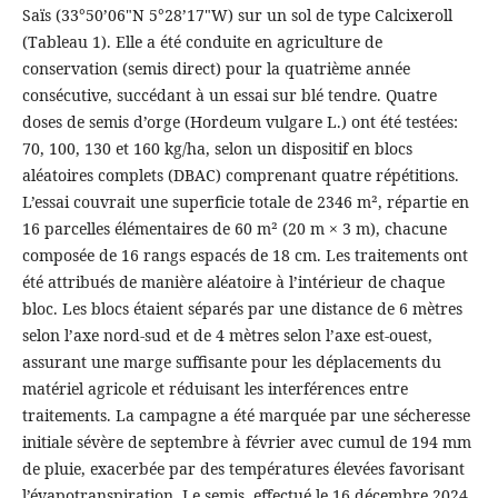
Saïs (33°50’06"N 5°28’17"W) sur un sol de type Calcixeroll
(Tableau 1). Elle a été conduite en agriculture de
conservation (semis direct) pour la quatrième année
consécutive, succédant à un essai sur blé tendre. Quatre
doses de semis d’orge (Hordeum vulgare L.) ont été testées:
70, 100, 130 et 160 kg/ha, selon un dispositif en blocs
aléatoires complets (DBAC) comprenant quatre répétitions.
L’essai couvrait une superficie totale de 2346 m², répartie en
16 parcelles élémentaires de 60 m² (20 m × 3 m), chacune
composée de 16 rangs espacés de 18 cm. Les traitements ont
été attribués de manière aléatoire à l’intérieur de chaque
bloc. Les blocs étaient séparés par une distance de 6 mètres
selon l’axe nord-sud et de 4 mètres selon l’axe est-ouest,
assurant une marge suffisante pour les déplacements du
matériel agricole et réduisant les interférences entre
traitements. La campagne a été marquée par une sécheresse
initiale sévère de septembre à février avec cumul de 194 mm
de pluie, exacerbée par des températures élevées favorisant
l’évapotranspiration. Le semis, effectué le 16 décembre 2024,