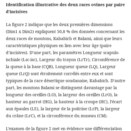
Identification illustrative des deux races ovines par paire
d’incisives
La figure 2 indique que les deux premières dimensions
(Dim1 x Dim2) expliquent 50,8 % des données concernant les
deux races de moutons, Kababich et Balami, ainsi que leurs
caractéristiques physiques en lien avec leur âge (paire
d’incisives). D’une part, les paramètres Longueur scapulo-
ischiale (Lsc-isc), Largeur du trayon (LrTr), Circonférence de
la queue à la base (CQB), Longueur queue (LQ), Largeur
queue (LrQ) sont étroitement corrélés entre eux et sont
typiques de la race désertique soudanaise, Kababich. D’autre
part, les moutons Balami se distinguent davantage par la
longueur des oreilles (LO), la largeur des oreilles (LrO), la
hauteur au garrot (HG), la hauteur à la croupe (HC), l’écart
aux épaules (LE), la largeur de la poitrine (LrP), la largeur
du crâne (LrC), et la circonférence du museau (CM).
L’examen de la figure 2 met en évidence une différenciation