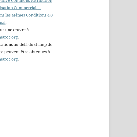
reative Commons Attribution
ilisation Commerciale -
ns les Mêmes Conditions 4.0
nal
.
sur une œuvre à
maroc.org
.
sations au-delà du champ de
nce peuvent être obtenues à
maroc.org
.