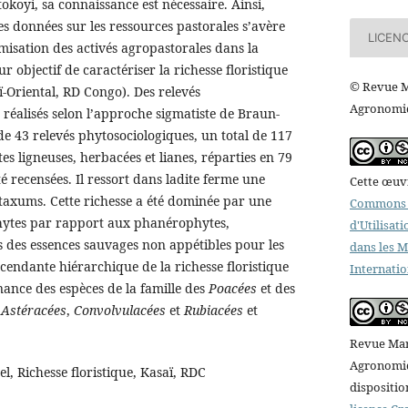
okoyi, sa connaissance est nécessaire. Ainsi,
es données sur les ressources pastorales s’avère
LICEN
isation des activés agropastorales dans la
r objectif de caractériser la richesse floristique
© Revue M
-Oriental, RD Congo). Des relevés
Agronomiq
 réalisés selon l’approche sigmatiste de Braun-
de 43 relevés phytosociologiques, un total de 117
es ligneuses, herbacées et lianes, réparties en 79
té recensées. Il ressort dans ladite ferme une
Cette œuvr
9 taxums. Cette richesse a été dominée par une
Commons A
hytes par rapport aux phanérophytes,
d'Utilisat
s des essences sauvages non appétibles pour les
dans les 
scendante hiérarchique de la richesse floristique
Internatio
nce des espèces de la famille des
Poacées
et des
x
Astéracées
,
Convolvulacées
et
Rubiacées
et
Revue Mar
Agronomiqu
l, Richesse floristique, Kasaï, RDC
dispositio