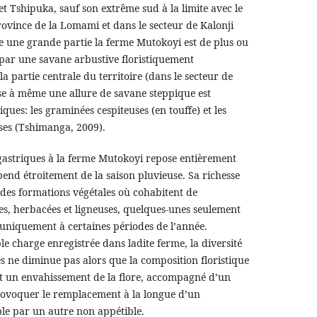
t Tshipuka, sauf son extrême sud à la limite avec le
province de la Lomami et dans le secteur de Kalonji
e une grande partie la ferme Mutokoyi est de plus ou
par une savane arbustive floristiquement
la partie centrale du territoire (dans le secteur de
e à même une allure de savane steppique est
ues: les graminées cespiteuses (en touffe) et les
ses (Tshimanga, 2009).
ygastriques à la ferme Mutokoyi repose entièrement
pend étroitement de la saison pluvieuse. Sa richesse
r des formations végétales où cohabitent de
s, herbacées et ligneuses, quelques-unes seulement
uniquement à certaines périodes de l’année.
le charge enregistrée dans ladite ferme, la diversité
s ne diminue pas alors que la composition floristique
uit un envahissement de la flore, accompagné d’un
ovoquer le remplacement à la longue d’un
le par un autre non appétible.