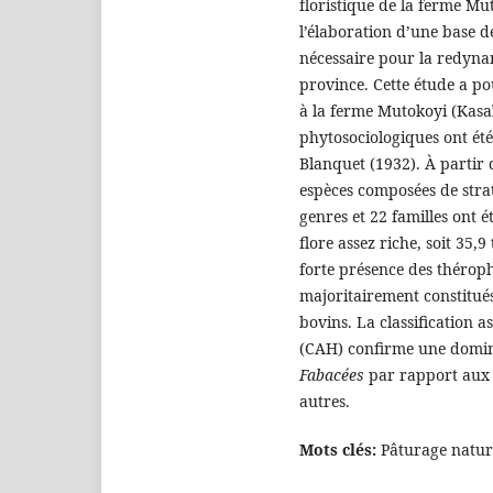
floristique de la ferme Mut
l’élaboration d’une base d
nécessaire pour la redynam
province. Cette étude a pou
à la ferme Mutokoyi (Kasaï
phytosociologiques ont été
Blanquet (1932). À partir 
espèces composées de strat
genres et 22 familles ont é
flore assez riche, soit 35,
forte présence des thérop
majoritairement constitué
bovins. La classification a
(CAH) confirme une domina
Fabacées
par rapport au
autres.
Mots clés:
Pâturage nature