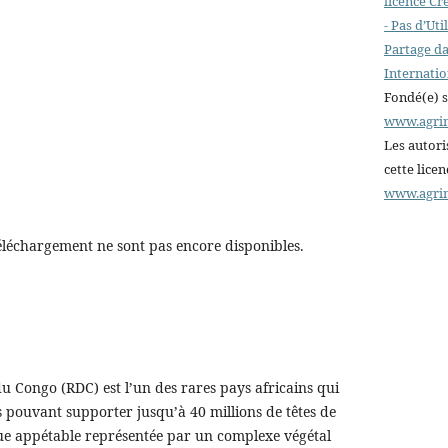
licence C
- Pas d’Ut
Partage da
Internatio
Fondé(e) 
www.agri
Les autori
cette lice
www.agri
éléchargement ne sont pas encore disponibles.
 Congo (RDC) est l’un des rares pays africains qui
 pouvant supporter jusqu’à 40 millions de têtes de
ique appétable représentée par un complexe végétal