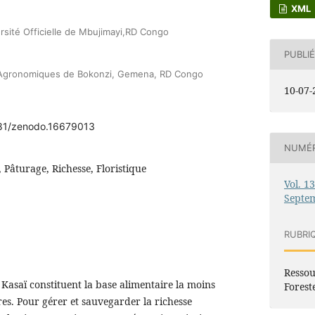
XML
rsité Officielle de Mbujimayi,RD Congo
PUBLIÉ
s Agronomiques de Bokonzi, Gemena, RD Congo
10-07-
5281/zenodo.16679013
NUMÉ
, Pâturage, Richesse, Floristique
Vol. 1
Septe
RUBRI
Ressou
Kasaï constituent la base alimentaire la moins
Forest
es. Pour gérer et sauvegarder la richesse