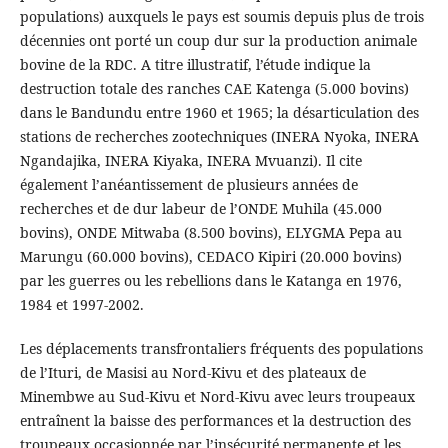
populations) auxquels le pays est soumis depuis plus de trois
décennies ont porté un coup dur sur la production animale
bovine de la RDC. A titre illustratif, l’étude indique la
destruction totale des ranches CAE Katenga (5.000 bovins)
dans le Bandundu entre 1960 et 1965; la désarticulation des
stations de recherches zootechniques (INERA Nyoka, INERA
Ngandajika, INERA Kiyaka, INERA Mvuanzi). Il cite
également l’anéantissement de plusieurs années de
recherches et de dur labeur de l’ONDE Muhila (45.000
bovins), ONDE Mitwaba (8.500 bovins), ELYGMA Pepa au
Marungu (60.000 bovins), CEDACO Kipiri (20.000 bovins)
par les guerres ou les rebellions dans le Katanga en 1976,
1984 et 1997-2002.
Les déplacements transfrontaliers fréquents des populations
de l’Ituri, de Masisi au Nord-Kivu et des plateaux de
Minembwe au Sud-Kivu et Nord-Kivu avec leurs troupeaux
entraînent la baisse des performances et la destruction des
troupeaux occasionnée par l’insécurité permanente et les