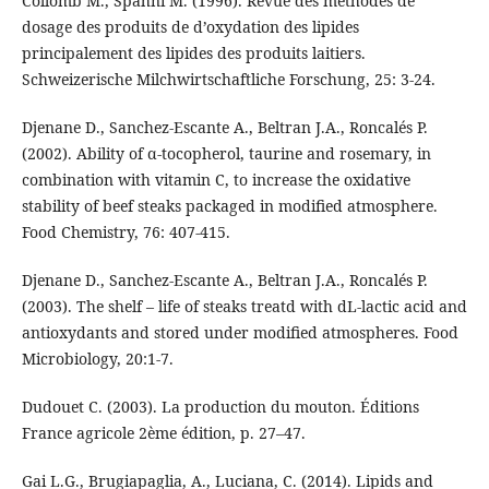
Collomb M., Spahni M. (1996). Revue des méthodes de
dosage des produits de d’oxydation des lipides
principalement des lipides des produits laitiers.
Schweizerische Milchwirtschaftliche Forschung, 25: 3-24.
Djenane D., Sanchez-Escante A., Beltran J.A., Roncalés P.
(2002). Ability of α-tocopherol, taurine and rosemary, in
combination with vitamin C, to increase the oxidative
stability of beef steaks packaged in modified atmosphere.
Food Chemistry, 76: 407-415.
Djenane D., Sanchez-Escante A., Beltran J.A., Roncalés P.
(2003). The shelf – life of steaks treatd with dL-lactic acid and
antioxydants and stored under modified atmospheres. Food
Microbiology, 20:1-7.
Dudouet C. (2003). La production du mouton. Éditions
France agricole 2ème édition, p. 27–47.
Gai L.G., Brugiapaglia, A., Luciana, C. (2014). Lipids and