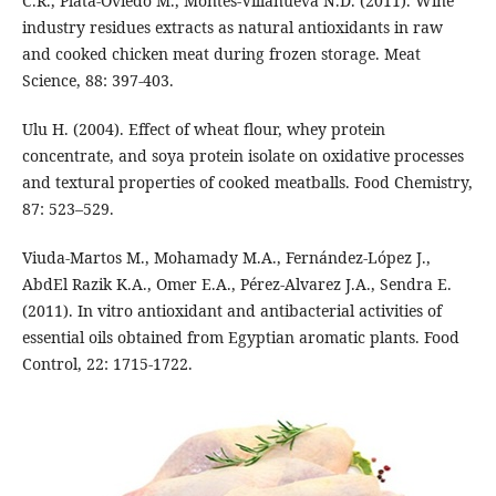
C.R., Plata-Oviedo M., Montes-Villanueva N.D. (2011). Wine
industry residues extracts as natural antioxidants in raw
and cooked chicken meat during frozen storage. Meat
Science, 88: 397-403.
Ulu H. (2004). Effect of wheat flour, whey protein
concentrate, and soya protein isolate on oxidative processes
and textural properties of cooked meatballs. Food Chemistry,
87: 523–529.
Viuda-Martos M., Mohamady M.A., Fernández-López J.,
AbdEl Razik K.A., Omer E.A., Pérez-Alvarez J.A., Sendra E.
(2011). In vitro antioxidant and antibacterial activities of
essential oils obtained from Egyptian aromatic plants. Food
Control, 22: 1715-1722.