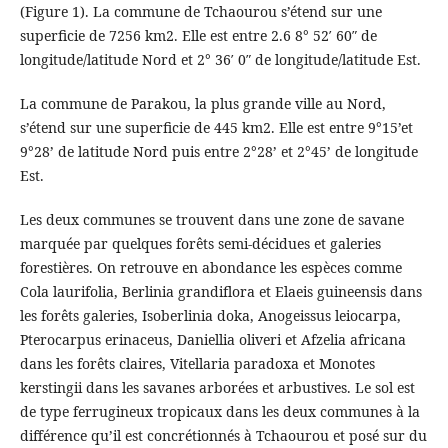
(Figure 1). La commune de Tchaourou s’étend sur une
superficie de 7256 km2. Elle est entre 2.6 8° 52′ 60″ de
longitude/latitude Nord et 2° 36′ 0″ de longitude/latitude Est.
La commune de Parakou, la plus grande ville au Nord,
s’étend sur une superficie de 445 km2. Elle est entre 9°15’et
9°28’ de latitude Nord puis entre 2°28’ et 2°45’ de longitude
Est.
Les deux communes se trouvent dans une zone de savane
marquée par quelques forêts semi-décidues et galeries
forestières. On retrouve en abondance les espèces comme
Cola laurifolia, Berlinia grandiflora et Elaeis guineensis dans
les forêts galeries, Isoberlinia doka, Anogeissus leiocarpa,
Pterocarpus erinaceus, Daniellia oliveri et Afzelia africana
dans les forêts claires, Vitellaria paradoxa et Monotes
kerstingii dans les savanes arborées et arbustives. Le sol est
de type ferrugineux tropicaux dans les deux communes à la
différence qu’il est concrétionnés à Tchaourou et posé sur du