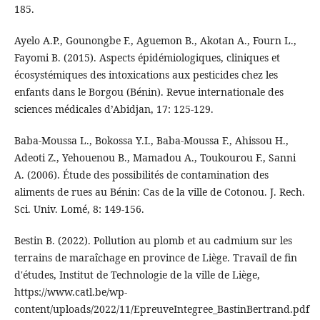
185.
Ayelo A.P., Gounongbe F., Aguemon B., Akotan A., Fourn L.,
Fayomi B. (2015). Aspects épidémiologiques, cliniques et
écosystémiques des intoxications aux pesticides chez les
enfants dans le Borgou (Bénin). Revue internationale des
sciences médicales d’Abidjan, 17: 125-129.
Baba-Moussa L., Bokossa Y.I., Baba-Moussa F., Ahissou H.,
Adeoti Z., Yehouenou B., Mamadou A., Toukourou F., Sanni
A. (2006). Étude des possibilités de contamination des
aliments de rues au Bénin: Cas de la ville de Cotonou. J. Rech.
Sci. Univ. Lomé, 8: 149‑156.
Bestin B. (2022). Pollution au plomb et au cadmium sur les
terrains de maraîchage en province de Liège. Travail de fin
d'études, Institut de Technologie de la ville de Liège,
https://www.catl.be/wp-
content/uploads/2022/11/EpreuveIntegree_BastinBertrand.pdf