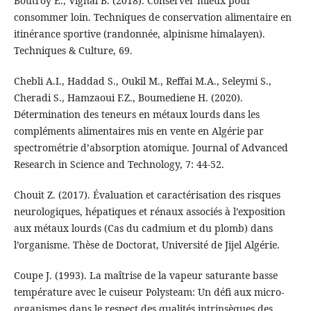
Boutroy E., Vignal B. (2018). Conserver mieux pour
consommer loin. Techniques de conservation alimentaire en
itinérance sportive (randonnée, alpinisme himalayen).
Techniques & Culture, 69.
Chebli A.I., Haddad S., Oukil M., Reffai M.A., Seleymi S.,
Cheradi S., Hamzaoui F.Z., Boumediene H. (2020).
Détermination des teneurs en métaux lourds dans les
compléments alimentaires mis en vente en Algérie par
spectrométrie d’absorption atomique. Journal of Advanced
Research in Science and Technology, 7: 44‑52.
Chouit Z. (2017). Évaluation et caractérisation des risques
neurologiques, hépatiques et rénaux associés à l’exposition
aux métaux lourds (Cas du cadmium et du plomb) dans
l’organisme. Thèse de Doctorat, Université de Jijel Algérie.
Coupe J. (1993). La maîtrise de la vapeur saturante basse
température avec le cuiseur Polysteam: Un défi aux micro-
organismes dans le respect des qualités intrinsèques des