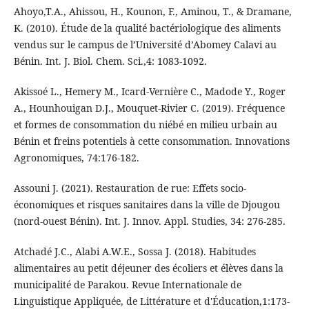
Ahoyo,T.A., Ahissou, H., Kounon, F., Aminou, T., & Dramane,
K. (2010). Étude de la qualité bactériologique des aliments
vendus sur le campus de l’Université d’Abomey Calavi au
Bénin. Int. J. Biol. Chem. Sci.,4: 1083‑1092.
Akissoé L., Hemery M., Icard-Vernière C., Madode Y., Roger
A., Hounhouigan D.J., Mouquet-Rivier C. (2019). Fréquence
et formes de consommation du niébé en milieu urbain au
Bénin et freins potentiels à cette consommation. Innovations
Agronomiques, 74:176‑182.
Assouni J. (2021). Restauration de rue: Effets socio-
économiques et risques sanitaires dans la ville de Djougou
(nord-ouest Bénin). Int. J. Innov. Appl. Studies, 34: 276‑285.
Atchadé J.C., Alabi A.W.E., Sossa J. (2018). Habitudes
alimentaires au petit déjeuner des écoliers et élèves dans la
municipalité de Parakou. Revue Internationale de
Linguistique Appliquée, de Littérature et d'Éducation,1:173-