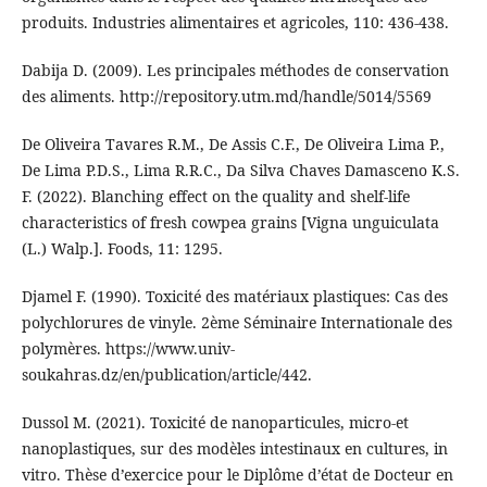
produits. Industries alimentaires et agricoles, 110: 436‑438.
Dabija D. (2009). Les principales méthodes de conservation
des aliments. http://repository.utm.md/handle/5014/5569
De Oliveira Tavares R.M., De Assis C.F., De Oliveira Lima P.,
De Lima P.D.S., Lima R.R.C., Da Silva Chaves Damasceno K.S.
F. (2022). Blanching effect on the quality and shelf-life
characteristics of fresh cowpea grains [Vigna unguiculata
(L.) Walp.]. Foods, 11: 1295.
Djamel F. (1990). Toxicité des matériaux plastiques: Cas des
polychlorures de vinyle. 2ème Séminaire Internationale des
polymères. https://www.univ-
soukahras.dz/en/publication/article/442.
Dussol M. (2021). Toxicité de nanoparticules, micro-et
nanoplastiques, sur des modèles intestinaux en cultures, in
vitro. Thèse d’exercice pour le Diplôme d’état de Docteur en