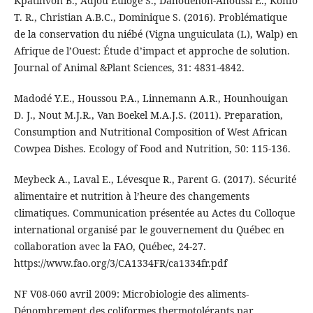
Kpatinvoh B., Adjou Euloge S., Dahouenon-Ahoussi E., Konfo
T. R., Christian A.B.C., Dominique S. (2016). Problématique
de la conservation du niébé (Vigna unguiculata (L), Walp) en
Afrique de l’Ouest: Étude d’impact et approche de solution.
Journal of Animal &Plant Sciences, 31: 4831‑4842.
Madodé Y.E., Houssou P.A., Linnemann A.R., Hounhouigan
D. J., Nout M.J.R., Van Boekel M.A.J.S. (2011). Preparation,
Consumption and Nutritional Composition of West African
Cowpea Dishes. Ecology of Food and Nutrition, 50: 115‑136.
Meybeck A., Laval E., Lévesque R., Parent G. (2017). Sécurité
alimentaire et nutrition à l’heure des changements
climatiques. Communication présentée au Actes du Colloque
international organisé par le gouvernement du Québec en
collaboration avec la FAO, Québec, 24‑27.
https://www.fao.org/3/CA1334FR/ca1334fr.pdf
NF V08-060 avril 2009: Microbiologie des aliments-
Dénombrement des coliformes thermotolérants par