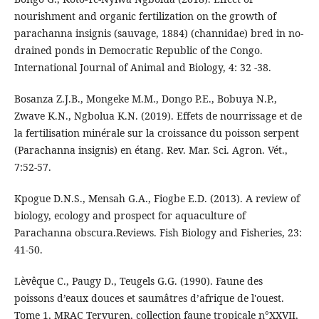
nourishment and organic fertilization on the growth of
parachanna insignis (sauvage, 1884) (channidae) bred in no-
drained ponds in Democratic Republic of the Congo.
International Journal of Animal and Biology, 4: 32 -38.
Bosanza Z.J.B., Mongeke M.M., Dongo P.E., Bobuya N.P.,
Zwave K.N., Ngbolua K.N. (2019). Effets de nourrissage et de
la fertilisation minérale sur la croissance du poisson serpent
(Parachanna insignis) en étang. Rev. Mar. Sci. Agron. Vét.,
7:52-57.
Kpogue D.N.S., Mensah G.A., Fiogbe E.D. (2013). A review of
biology, ecology and prospect for aquaculture of
Parachanna obscura.Reviews. Fish Biology and Fisheries, 23:
41-50.
Lèvêque C., Paugy D., Teugels G.G. (1990). Faune des
poissons d’eaux douces et saumâtres d’afrique de l'ouest.
Tome 1, MRAC Tervuren, collection faune tropicale n°XXVII,