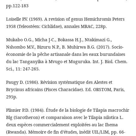
pp.122-183
Loiselle P.V. (1969). A revision of genus Hemichromis Peters
1958 (Teleostéen: Cichlidae), annales MRAC, 228p.
Mukabo O.G., Micha J-C., Bokassa H.J., Ntakimazi G.,
Nshombo M.V., Bizuru N.P., B. Muhirwa B.G. (2017). Socio-
économie de la pêche artisanale dans les eaux burundaises
du lac Tanganyika à Mvugo et Muguruka. Int. J. Biol. Chem.
Sci., 11: 247-265.
Paugy D. (1986). Révision systématique des Alestes et
Brycinus africains (Pisces Characidae). Ed. ORSTOM, Paris,
295p.
Plisnier P.D. (1984). Étude de la biologie de Tilapia macrochir
Blg (Sarotheron) et comparaison avec le Tilapia nilotica L.
deux espèces commercialement exploitées au lac Ihema
(Rwanda). Mémoire de fin d’études, inédit UIL/LIM, pp. 66-