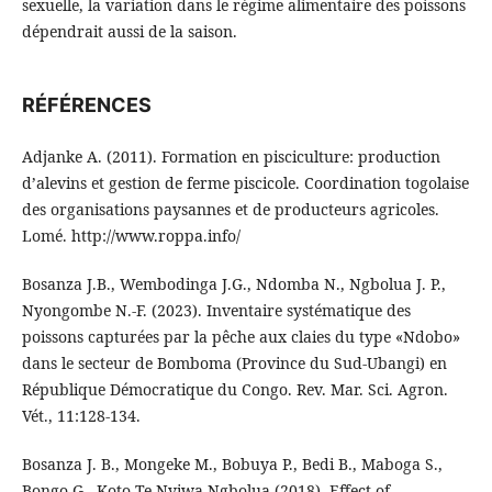
sexuelle, la variation dans le régime alimentaire des poissons
dépendrait aussi de la saison.
RÉFÉRENCES
Adjanke A. (2011). Formation en pisciculture: production
d’alevins et gestion de ferme piscicole. Coordination togolaise
des organisations paysannes et de producteurs agricoles.
Lomé. http://www.roppa.info/
Bosanza J.B., Wembodinga J.G., Ndomba N., Ngbolua J. P.,
Nyongombe N.-F. (2023). Inventaire systématique des
poissons capturées par la pêche aux claies du type «Ndobo»
dans le secteur de Bomboma (Province du Sud-Ubangi) en
République Démocratique du Congo. Rev. Mar. Sci. Agron.
Vét., 11:128-134.
Bosanza J. B., Mongeke M., Bobuya P., Bedi B., Maboga S.,
Bongo G., Koto-Te-Nyiwa Ngbolua (2018). Effect of