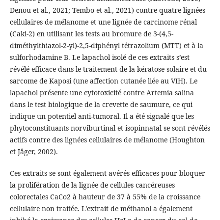
Denou et al., 2021; Tembo et al., 2021) contre quatre lignées
cellulaires de mélanome et une lignée de carcinome rénal
(Caki-2) en utilisant les tests au bromure de 3-(4,5-
diméthylthiazol-2-yl)-2,5-diphényl tétrazolium (MTT) et à la
sulforhodamine B. Le lapachol isolé de ces extraits s’est
révélé efficace dans le traitement de la kératose solaire et du
sarcome de Kaposi (une affection cutanée liée au VIH). Le
lapachol présente une cytotoxicité contre Artemia salina
dans le test biologique de la crevette de saumure, ce qui
indique un potentiel anti-tumoral. Il a été signalé que les
phytoconstituants norviburtinal et isopinnatal se sont révélés
actifs contre des lignées cellulaires de mélanome (Houghton
et Jâger, 2002).
Ces extraits se sont également avérés efficaces pour bloquer
la prolifération de la lignée de cellules cancéreuses
colorectales CaCo2 à hauteur de 37 à 55% de la croissance
cellulaire non traitée. L’extrait de méthanol a également