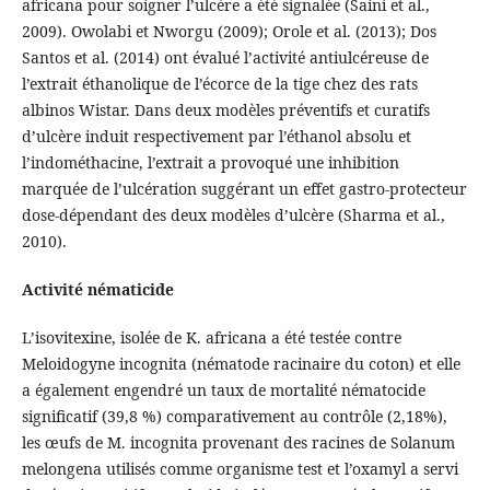
africana pour soigner l’ulcère a été signalée (Saini et al.,
2009). Owolabi et Nworgu (2009); Orole et al. (2013); Dos
Santos et al. (2014) ont évalué l’activité antiulcéreuse de
l’extrait éthanolique de l’écorce de la tige chez des rats
albinos Wistar. Dans deux modèles préventifs et curatifs
d’ulcère induit respectivement par l’éthanol absolu et
l’indométhacine, l’extrait a provoqué une inhibition
marquée de l’ulcération suggérant un effet gastro-protecteur
dose-dépendant des deux modèles d’ulcère (Sharma et al.,
2010).
Activité nématicide
L’isovitexine, isolée de K. africana a été testée contre
Meloidogyne incognita (nématode racinaire du coton) et elle
a également engendré un taux de mortalité nématocide
significatif (39,8 %) comparativement au contrôle (2,18%),
les œufs de M. incognita provenant des racines de Solanum
melongena utilisés comme organisme test et l’oxamyl a servi