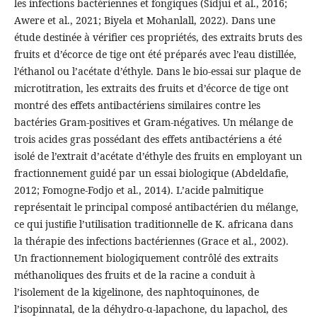
les infections bactériennes et fongiques (Sidjui et al., 2016;
Awere et al., 2021; Biyela et Mohanlall, 2022). Dans une
étude destinée à vérifier ces propriétés, des extraits bruts des
fruits et d’écorce de tige ont été préparés avec l’eau distillée,
l’éthanol ou l’acétate d’éthyle. Dans le bio-essai sur plaque de
microtitration, les extraits des fruits et d’écorce de tige ont
montré des effets antibactériens similaires contre les
bactéries Gram-positives et Gram-négatives. Un mélange de
trois acides gras possédant des effets antibactériens a été
isolé de l’extrait d’acétate d’éthyle des fruits en employant un
fractionnement guidé par un essai biologique (Abdeldafie,
2012; Fomogne-Fodjo et al., 2014). L’acide palmitique
représentait le principal composé antibactérien du mélange,
ce qui justifie l’utilisation traditionnelle de K. africana dans
la thérapie des infections bactériennes (Grace et al., 2002).
Un fractionnement biologiquement contrôlé des extraits
méthanoliques des fruits et de la racine a conduit à
l’isolement de la kigelinone, des naphtoquinones, de
l’isopinnatal, de la déhydro-α-lapachone, du lapachol, des