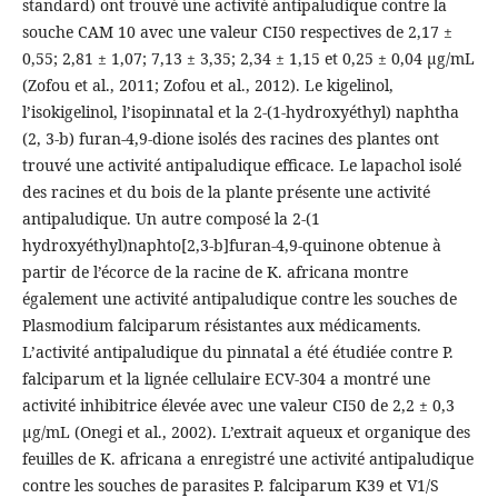
standard) ont trouvé une activité antipaludique contre la
souche CAM 10 avec une valeur CI50 respectives de 2,17 ±
0,55; 2,81 ± 1,07; 7,13 ± 3,35; 2,34 ± 1,15 et 0,25 ± 0,04 µg/mL
(Zofou et al., 2011; Zofou et al., 2012). Le kigelinol,
l’isokigelinol, l’isopinnatal et la 2-(1-hydroxyéthyl) naphtha
(2, 3-b) furan-4,9-dione isolés des racines des plantes ont
trouvé une activité antipaludique efficace. Le lapachol isolé
des racines et du bois de la plante présente une activité
antipaludique. Un autre composé la 2-(1
hydroxyéthyl)naphto[2,3-b]furan-4,9-quinone obtenue à
partir de l’écorce de la racine de K. africana montre
également une activité antipaludique contre les souches de
Plasmodium falciparum résistantes aux médicaments.
L’activité antipaludique du pinnatal a été étudiée contre P.
falciparum et la lignée cellulaire ECV-304 a montré une
activité inhibitrice élevée avec une valeur CI50 de 2,2 ± 0,3
µg/mL (Onegi et al., 2002). L’extrait aqueux et organique des
feuilles de K. africana a enregistré une activité antipaludique
contre les souches de parasites P. falciparum K39 et V1/S