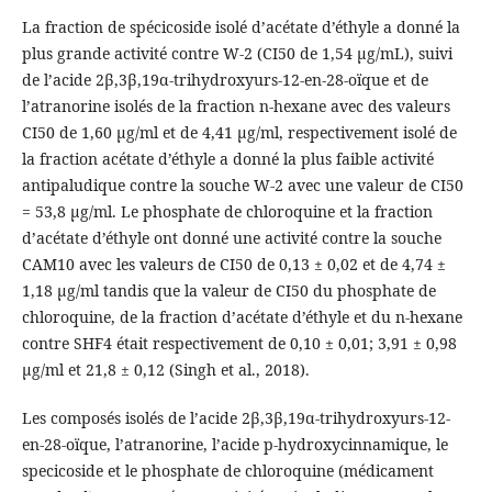
La fraction de spécicoside isolé d’acétate d’éthyle a donné la
plus grande activité contre W-2 (CI50 de 1,54 µg/mL), suivi
de l’acide 2β,3β,19α-trihydroxyurs-12-en-28-oïque et de
l’atranorine isolés de la fraction n-hexane avec des valeurs
CI50 de 1,60 µg/ml et de 4,41 µg/ml, respectivement isolé de
la fraction acétate d’éthyle a donné la plus faible activité
antipaludique contre la souche W-2 avec une valeur de CI50
= 53,8 µg/ml. Le phosphate de chloroquine et la fraction
d’acétate d’éthyle ont donné une activité contre la souche
CAM10 avec les valeurs de CI50 de 0,13 ± 0,02 et de 4,74 ±
1,18 µg/ml tandis que la valeur de CI50 du phosphate de
chloroquine, de la fraction d’acétate d’éthyle et du n-hexane
contre SHF4 était respectivement de 0,10 ± 0,01; 3,91 ± 0,98
µg/ml et 21,8 ± 0,12 (Singh et al., 2018).
Les composés isolés de l’acide 2β,3β,19α-trihydroxyurs-12-
en-28-oïque, l’atranorine, l’acide p-hydroxycinnamique, le
specicoside et le phosphate de chloroquine (médicament