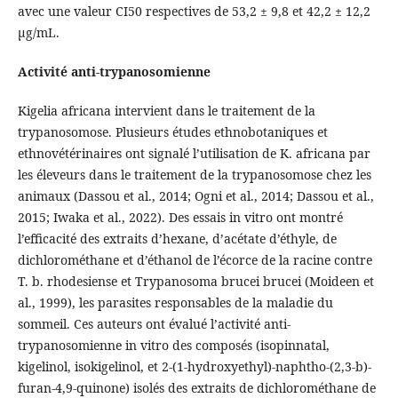
avec une valeur CI50 respectives de 53,2 ± 9,8 et 42,2 ± 12,2
µg/mL.
Activité anti-trypanosomienne
Kigelia africana intervient dans le traitement de la
trypanosomose. Plusieurs études ethnobotaniques et
ethnovétérinaires ont signalé l’utilisation de K. africana par
les éleveurs dans le traitement de la trypanosomose chez les
animaux (Dassou et al., 2014; Ogni et al., 2014; Dassou et al.,
2015; Iwaka et al., 2022). Des essais in vitro ont montré
l’efficacité des extraits d’hexane, d’acétate d’éthyle, de
dichlorométhane et d’éthanol de l’écorce de la racine contre
T. b. rhodesiense et Trypanosoma brucei brucei (Moideen et
al., 1999), les parasites responsables de la maladie du
sommeil. Ces auteurs ont évalué l’activité anti-
trypanosomienne in vitro des composés (isopinnatal,
kigelinol, isokigelinol, et 2-(1-hydroxyethyl)-naphtho-(2,3-b)-
furan-4,9-quinone) isolés des extraits de dichlorométhane de