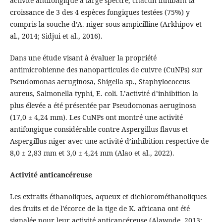
activité antifongique à large spectre, chacun inhibant la
croissance de 3 des 4 espèces fongiques testées (75%) y
compris la souche d’A. niger sous ampicilline (Arkhipov et
al., 2014; Sidjui et al., 2016).
Dans une étude visant à évaluer la propriété
antimicrobienne des nanoparticules de cuivre (CuNPs) sur
Pseudomonas aeruginosa, Shigella sp., Staphylococcus
aureus, Salmonella typhi, E. coli. L’activité d’inhibition la
plus élevée a été présentée par Pseudomonas aeruginosa
(17,0 ± 4,24 mm). Les CuNPs ont montré une activité
antifongique considérable contre Aspergillus flavus et
Aspergillus niger avec une activité d’inhibition respective de
8,0 ± 2,83 mm et 3,0 ± 4,24 mm (Alao et al., 2022).
Activité anticancéreuse
Les extraits éthanoliques, aqueux et dichlorométhanoliques
des fruits et de l’écorce de la tige de K. africana ont été
signalée pour leur activité anticancéreuse (Alawode, 2013;