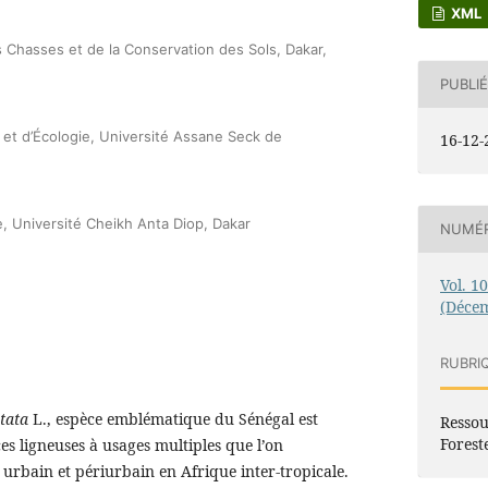
XML
s Chasses et de la Conservation des Sols, Dakar,
PUBLIÉ
e et d’Écologie, Université Assane Seck de
16-12-
 Université Cheikh Anta Diop, Dakar
NUMÉ
Vol. 1
(Déce
RUBRI
itata
L., espèce emblématique du Sénégal est
Ressou
Forest
es ligneuses à usages multiples que l’on
urbain et périurbain en Afrique inter-tropicale.