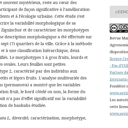
et souvent mystérieux, reste au cœur des
rticipant de façon significative à l’amélioration
LICEN
dents et à l’écologie urbaine. Cette étude s’est
crire la variabilité morphologique de sa
e Ziguinchor et de caractériser les morphotypes
une description morphologique a été effectuée sur
Revue Mar
sept (7) quartiers de la ville. Grâce à la méthode
Agronomiqu
 et à une classification hiérarchique, deux
dispositio
fiés. Le morphotypes 1 à gros fruits, lourds et
licence C
 ovales. Leurs feuilles sont petites
- Pas d’Ut
pe 2, caractérisé par des individus aux
Partage da
etits et légers fruits. L’analyse multivariée des
Internatio
s (permanova) a montré que les variables
Fondé(e) 
ation fruit, le bord côtelé ou non, la forme du
www.agri
t n’a pas d’effet significatif sur la variabilité
Les autori
tion de baobabs étudiée.
cette lice
www.agri
tata L,
diversité
,
caractérisation, morphotype,