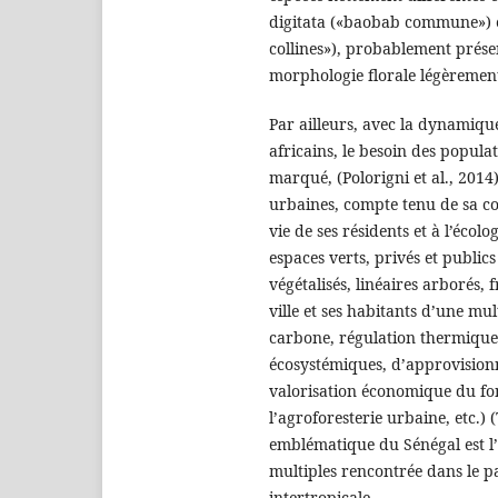
digitata («baobab commune») e
collines»), probablement présen
morphologie florale légèrement
Par ailleurs, avec la dynamique
africains, le besoin des populat
marqué, (Polorigni et al., 2014
urbaines, compte tenu de sa co
vie de ses résidents et à l’écol
espaces verts, privés et publics
végétalisés, linéaires arborés, f
ville et ses habitants d’une mu
carbone, régulation thermique, 
écosystémiques, d’approvisionne
valorisation économique du fonc
l’agroforesterie urbaine, etc.)
emblématique du Sénégal est l’
multiples rencontrée dans le p
intertropicale.