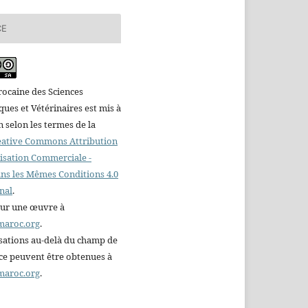
CE
ocaine des Sciences
es et Vétérinaires est mis à
n selon les termes de la
reative Commons Attribution
ilisation Commerciale -
ns les Mêmes Conditions 4.0
nal
.
sur une œuvre à
maroc.org
.
sations au-delà du champ de
nce peuvent être obtenues à
maroc.org
.