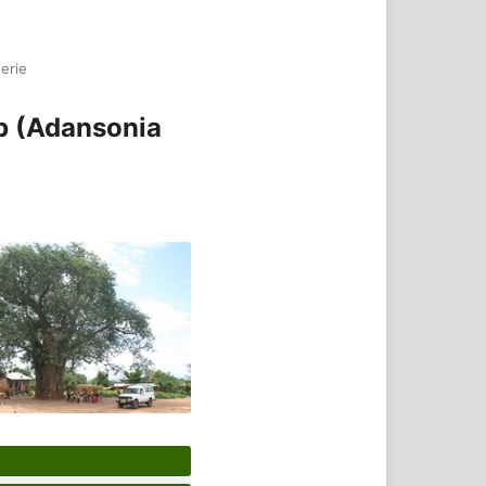
erie
ab (Adansonia