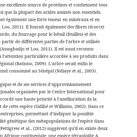
 une excellente source de protéines et contiennent tous
nsi que la plupart des acides aminés non essentiels.
) ont également une forte teneur en minéraux et en
 Loo, 2011). Il fournit également des fibres (écorce)
orde, du fourrage pour le bétail (feuilles) et des
artir de différentes parties de l’arbre et utilisés
(Assogbadjo et Loo, 2011). Il est aussi reconnu
l’attention particulière accordée à ses produits dans
gional (Bationo, 2009). L’arbre serait enfin le
onnel consommé au Sénégal (Ndiaye et al., 2003).
gique et de ses services d’approvisionnement
gionales organisées par le Centre International pour
 accordé une haute priorité à l’amélioration de la
de cette espèce (Sidibé et Williams, 2002). Dans ce
 entreprises, permettant d’indiquer la possible
ité génétique des métapopulations de l’espèce dans
Pettigrew et al., (2012) suggèrent qu’il en existe deux
n Afrique continentale: une espèce tétraploïde A.