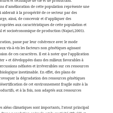
turel et technique de vie et de production.
ans d’amélioration de cette population représente une
 aiderait à la prospérité de ce secteur par des
urge, ainsi, de concevoir et d’appliquer des
ropriées aux caractéristiques de cette population et
l et socioéconomique de production (Najari,2005).
oration, passe par leur cohérence avec le mode
ux vis-à-vis les facteurs non génétiques agissant
ion de ces caractères. Il est à noter que l’application
ter » et développées dans des milieux favorables à
percussions néfastes et irréversibles sur ces ressources
 biologique inestimable. En effet, des plans de
rovoquer la dégradation des ressources génétiques
désertification de cet environnement fragile suite à la
ductifs, et à la fois, non adaptés aux ressources
les aléas climatiques sont importants, l’atout principal