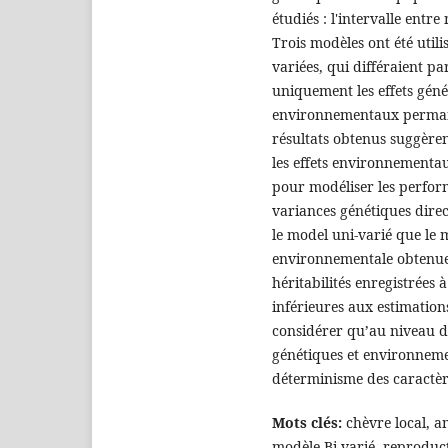
étudiés : l'intervalle entre
Trois modèles ont été utili
variées, qui différaient par
uniquement les effets géné
environnementaux permane
résultats obtenus suggère
les effets environnementa
pour modéliser les perfor
variances génétiques direc
le model uni-varié que le 
environnementale obtenues
héritabilités enregistrées
inférieures aux estimations
considérer qu’au niveau d
génétiques et environnemen
déterminisme des caractèr
Mots clés:
chèvre local, a
modèle Bi-varié, reproduc