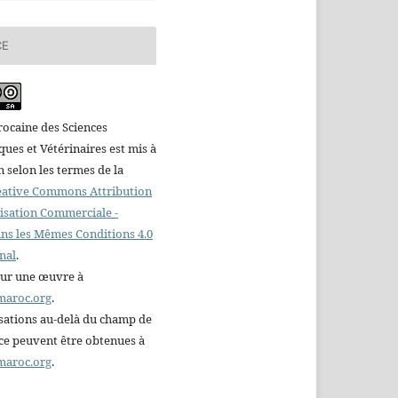
CE
ocaine des Sciences
es et Vétérinaires est mis à
n selon les termes de la
reative Commons Attribution
ilisation Commerciale -
ns les Mêmes Conditions 4.0
nal
.
sur une œuvre à
maroc.org
.
sations au-delà du champ de
nce peuvent être obtenues à
maroc.org
.