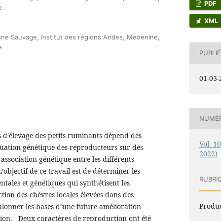
PDF
e
XML
une Sauvage, Institut des régions Arides, Médenine,
e
PUBLIÉ
01-03-
NUMÉ
d'élevage des petits ruminants dépend des
Vol. 1
uation génétique des reproducteurs sur des
2022)
association génétique entre les différents
objectif de ce travail est de déterminer les
RUBRI
ales et génétiques qui synthétisent les
ion des chèvres locales élevées dans des
Produc
jalonner les bases d’une future amélioration
tion. Deux caractères de reproduction ont été