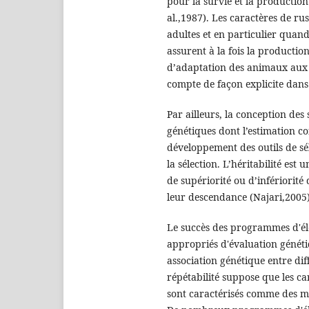
pour la survie et la production
al.,1987). Les caractères de ru
adultes et en particulier quand
assurent à la fois la production
d’adaptation des animaux aux c
compte de façon explicite dans 
Par ailleurs, la conception de
génétiques dont l’estimation c
développement des outils de sél
la sélection. L’héritabilité es
de supériorité ou d’infériorit
leur descendance (Najari,2005)
Le succès des programmes d'él
appropriés d'évaluation généti
association génétique entre dif
répétabilité suppose que les ca
sont caractérisés comme des me