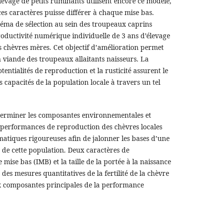
age de petits ruminants utilisent encore ce modèle,
es caractères puisse différer à chaque mise bas.
éma de sélection au sein des troupeaux caprins
oductivité numérique individuelle de 3 ans d’élevage
s chèvres mères. Cet objectif d’amélioration permet
 viande des troupeaux allaitants naisseurs. La
otentialités de reproduction et la rusticité assurent le
s capacités de la population locale à travers un tel
éterminer les composantes environnementales et
s performances de reproduction des chèvres locales
matiques rigoureuses afin de jalonner les bases d’une
 de cette population. Deux caractères de
e mise bas (IMB) et la taille de la portée à la naissance
des mesures quantitatives de la fertilité de la chèvre
ux composantes principales de la performance