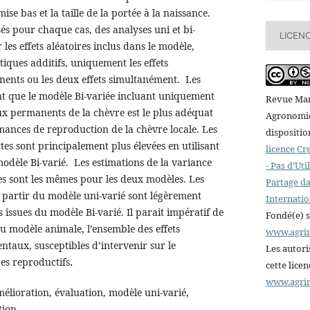
 mise bas et la taille de la portée à la naissance.
sés pour chaque cas, des analyses uni et bi-
LICEN
 les effets aléatoires inclus dans le modèle,
tiques additifs, uniquement les effets
nts ou les deux effets simultanément. Les
nt que le modèle Bi-variée incluant uniquement
Revue Mar
ux permanents de la chèvre est le plus adéquat
Agronomiqu
mances de reproduction de la chèvre locale. Les
dispositio
tes sont principalement plus élevées en utilisant
licence C
modèle Bi-varié. Les estimations de la variance
- Pas d’Ut
 sont les mêmes pour les deux modèles. Les
Partage da
 à partir du modèle uni-varié sont légèrement
Internatio
 issues du modèle Bi-varié. Il parait impératif de
Fondé(e) 
u modèle animale, l’ensemble des effets
www.agri
taux, susceptibles d’intervenir sur le
Les autori
es reproductifs
.
cette lice
www.agri
mélioration, évaluation, modèle uni-varié,
tion