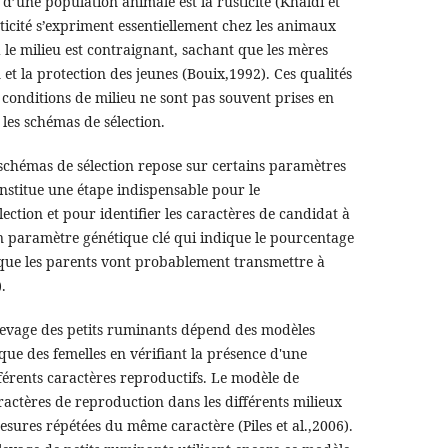
 d’une population animale est la rusticité (Khaldi et
sticité s’expriment essentiellement chez les animaux
 le milieu est contraignant, sachant que les mères
 et la protection des jeunes (Bouix,1992). Ces qualités
onditions de milieu ne sont pas souvent prises en
les schémas de sélection.
s schémas de sélection repose sur certains paramètres
onstitue une étape indispensable pour le
ection et pour identifier les caractères de candidat à
t un paramètre génétique clé qui indique le pourcentage
é que les parents vont probablement transmettre à
.
evage des petits ruminants dépend des modèles
que des femelles en vérifiant la présence d'une
férents caractères reproductifs. Le modèle de
ractères de reproduction dans les différents milieux
sures répétées du même caractère (Piles et al.,2006).