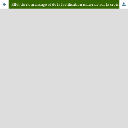
Effet du nourrissage et de la fertilisation minérale sur la croissance du poisson serpent “Parachanna insignis (Channidae)” en étang