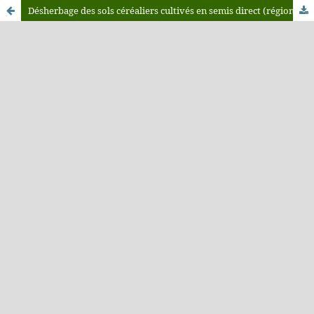
Désherbage des sols céréaliers cultivés en semis direct (région des hauts plateaux Algériens) par utilisation de l’extrait aqueux des feuilles d'Eucalyptus globulus