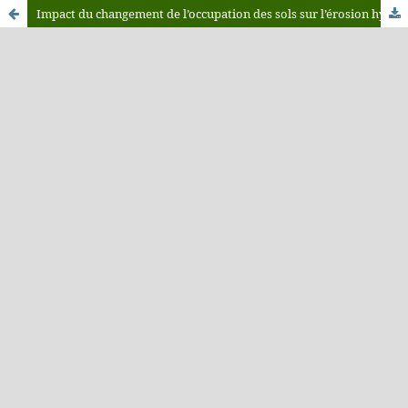
Impact du changement de l’occupation des sols sur l’érosion hydrique et le comportement hydrologique des sols: Cas du bassin Tleta au nord-ouest du Maroc