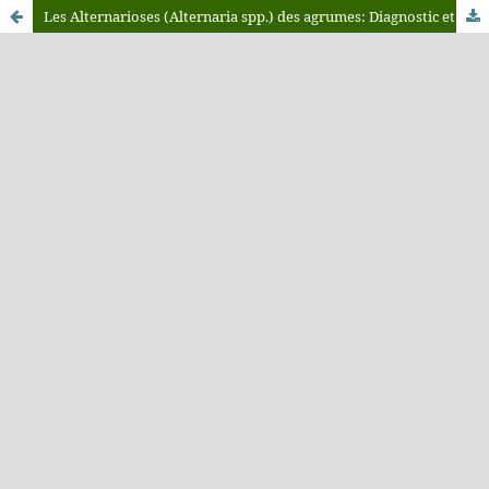
Les Alternarioses (Alternaria spp.) des agrumes: Diagnostic et méthodes de lutte