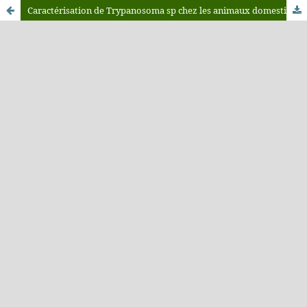
Caractérisation de Trypanosoma sp chez les animaux domestiques dans quatre foyers de la partie Ouest de la République Démocratique du Congo (RDC)