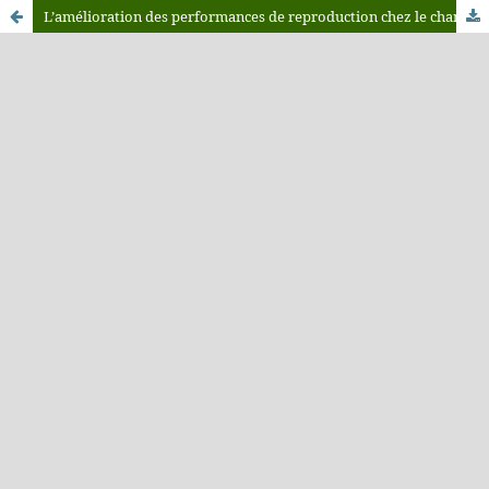
L’amélioration des performances de reproduction chez le chameau: juste une question technique?