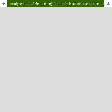
Analyse du modèle de corégulation de la sécurité sanitaire des produits de la pêche au Maroc à travers l'exemple des dangers «histamine», «parasites» et «sulfites»