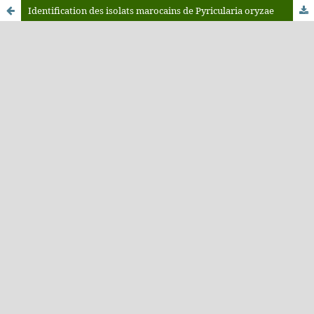
Identification des isolats marocains de Pyricularia oryzae