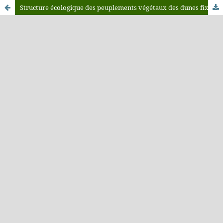
Structure écologique des peuplements végétaux des dunes fixées par des graminées vivaces, dans le Maroc Oriental