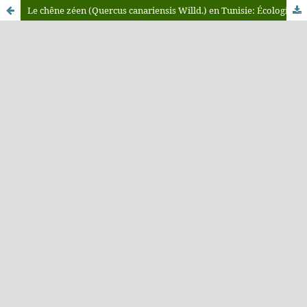
Le chêne zéen (Quercus canariensis Willd.) en Tunisie: Écologie, production, état de dégradation et les pratiques d’aménagement